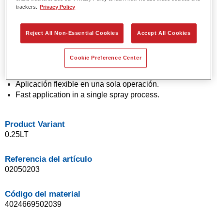
trackers.
Privacy Policy
Colores sólidos y de efecto con tecnología de pigmento
de última generación.
Excepcional precisión de color.
Reject All Non-Essential Cookies
Accept All Cookies
Excelente control de moteado.
Excelentes propiedades de flujo.
Cookie Preference Center
Buenas características de difuminado para transiciones
suaves y reparaciones invisibles.
Aplicación flexible en una sola operación.
Fast application in a single spray process.
Product Variant
0.25LT
Referencia del artículo
02050203
Código del material
4024669502039