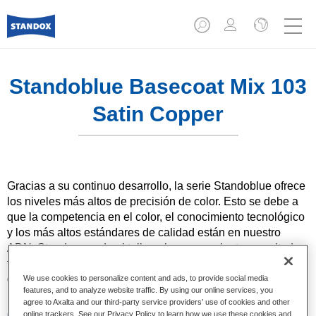
Standoblue Basecoat Mix 103
Satin Copper
Gracias a su continuo desarrollo, la serie Standoblue ofrece
los niveles más altos de precisión de color. Esto se debe a
que la competencia en el color, el conocimiento tecnológico
y los más altos estándares de calidad están en nuestro
ADN. Standox ayuda al taller a lograr excelentes resultados,
tanto en las reparaciones sencillas como en los retos más
desafiantes.
We use cookies to personalize content and ads, to provide social media
features, and to analyze website traffic. By using our online services, you
agree to Axalta and our third-party service providers’ use of cookies and other
Características del producto
online trackers. See our Privacy Policy to learn how we use these cookies and