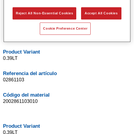
Aplicación en un solo paso (técnica "1 Visit").
Fácil de difuminar.
Reject All Non-Essential Cookies
Accept All Cookies
Excelente precisión en la igualación del color.
Buena opacidad.
Contiene menos del 10 % de disolvente orgánico.
Cookie Preference Center
Alta cubrición.
Product Variant
0.39LT
Referencia del artículo
02861103
Código del material
2002861103010
Product Variant
0.39LT