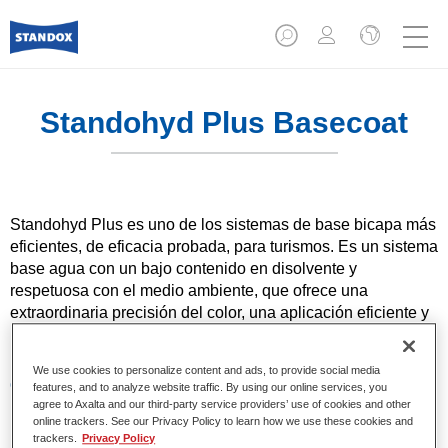
Standohyd Plus Basecoat
Standohyd Plus es uno de los sistemas de base bicapa más
eficientes, de eficacia probada, para turismos. Es un sistema
base agua con un bajo contenido en disolvente y
respetuosa con el medio ambiente, que ofrece una
extraordinaria precisión del color, una aplicación eficiente y
una calidad superior en colores metalizados y lisos.
We use cookies to personalize content and ads, to provide social media
Características del producto
features, and to analyze website traffic. By using our online services, you
agree to Axalta and our third-party service providers’ use of cookies and other
Colores sólidos, metalizados y perlados.
online trackers. See our Privacy Policy to learn how we use these cookies and
Pintura base agua.
trackers.
Privacy Policy