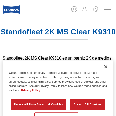
Standofleet 2K MS Clear K9310
Standofleet 2K MS Clear K9310 es un barniz 2K de medios
sólidos con una alta resistencia mecánica y química. Esta
versión de medios sólidos requiere dos manos para
We use cookies to personalize content and ads, to provide social media
garantizar un acabado de brillo intenso y duradero.
features, and to analyze website traffic. By using our online services, you
agree to Axalta and our third-party service providers’ use of cookies and other
online trackers. See our Privacy Policy to learn how we use these cookies and
Características del producto
trackers.
Privacy Policy
Brillo intenso y duradero para sistemas bicapa.
Gran resistencia química y mecánica.
Reject All Non-Essential Cookies
Accept All Cookies
Product Variant