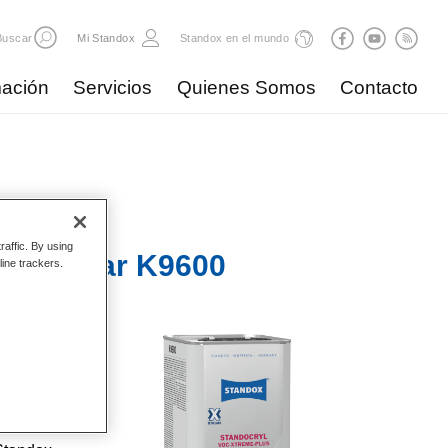
Buscar
Mi Standox
Standox en el mundo
ación
Servicios
Quienes Somos
Contacto
raffic. By using
lus Clear K9600
line trackers.
lidad
plicar.
nidad de
ía.