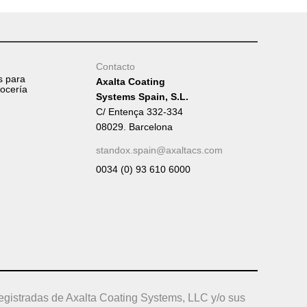
Contacto
s para
Axalta Coating
rocería
Systems Spain, S.L.
C/ Entença 332-334
08029. Barcelona
standox.spain@axaltacs.com
0034 (0) 93 610 6000
egistradas de Axalta Coating Systems, LLC y/o sus