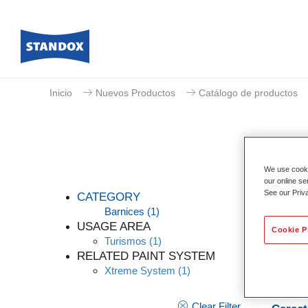
Inicio
Nuevos Productos
Catálogo de productos
We use cookie
our online se
See our Priv
CATEGORY
Barnices
(1)
USAGE AREA
Cookie P
Turismos
(1)
Gracias
RELATED PAINT SYSTEM
vertica
Xtreme System
(1)
Sus pro
ahorrar
Clear Filter