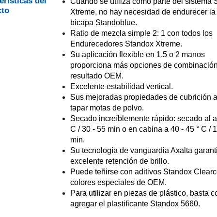
erísticas del
Cuando se utiliza como parte del sistema
cto
Xtreme, no hay necesidad de endurecer la
bicapa Standoblue.
Ratio de mezcla simple 2: 1 con todos los
Endurecedores Standox Xtreme.
Su aplicación flexible en 1.5 o 2 manos
proporciona más opciones de combinación
resultado OEM.
Excelente estabilidad vertical.
Sus mejoradas propiedades de cubrición 
tapar motas de polvo.
Secado increíblemente rápido: secado al ai
C / 30 - 55 min o en cabina a 40 - 45 ° C / 
min.
Su tecnología de vanguardia Axalta garant
excelente retención de brillo.
Puede teñirse con aditivos Standox Clearc
colores especiales de OEM.
Para utilizar en piezas de plástico, basta c
agregar el plastificante Standox 5660.