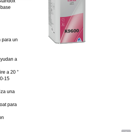
 Standox
 base
 para un
ayudan a
re a 20 °
10-15
iza una
oat para
on