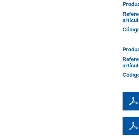
Produc
Refere
artícul
Código
Produc
Refere
artícul
Código