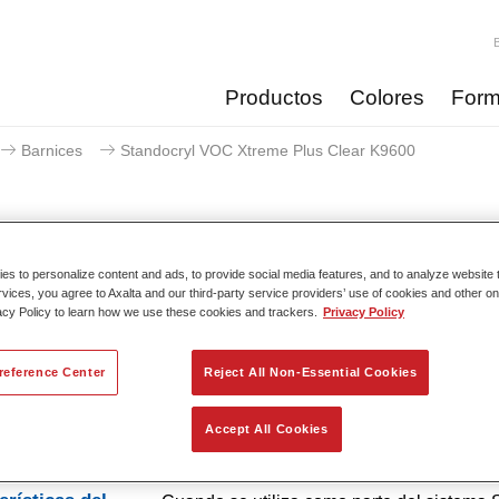
Productos
Colores
Form
Barnices
Standocryl VOC Xtreme Plus Clear K9600
s to personalize content and ads, to provide social media features, and to analyze website t
Standocryl VOC Xtreme P
rvices, you agree to Axalta and our third-party service providers’ use of cookies and other on
acy Policy to learn how we use these cookies and trackers.
Privacy Policy
reference Center
Reject All Non-Essential Cookies
 a su aplicación flexible en 1.5 o 2 manos y su excelente estabi
l, el Barniz Standocryl VOC-Xtreme-Plus K9600 es muy fácil de a
Accept All Cookies
piedades de secado mejoradas brindan a los talleres la oportu
 tiempo, aumentar la eficiencia y minimizar el consumo de energ