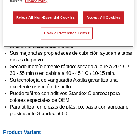
trackers.
Privacy Policy
Xtreme, no hay necesidad de endurecer la base bicapa
Standoblue.
Reject All Non-Essential Cookies
Accept All Cookies
Ratio de mezcla simple 2: 1 con todos los
Endurecedores Standox Xtreme.
Su aplicación flexible en 1.5 o 2 manos proporciona más
Cookie Preference Center
opciones de combinación para un resultado OEM.
Excelente estabilidad vertical.
Sus mejoradas propiedades de cubrición ayudan a tapar
motas de polvo.
Secado increíblemente rápido: secado al aire a 20 ° C /
30 - 55 min o en cabina a 40 - 45 ° C / 10-15 min.
Su tecnología de vanguardia Axalta garantiza una
excelente retención de brillo.
Puede teñirse con aditivos Standox Clearcoat para
colores especiales de OEM.
Para utilizar en piezas de plástico, basta con agregar el
plastificante Standox 5660.
Product Variant