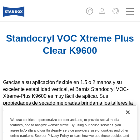
Standocryl VOC Xtreme Plus
Clear K9600
Gracias a su aplicación flexible en 1.5 o 2 manos y su
excelente estabilidad vertical, el Barniz Standocryl VOC-
Xtreme-Plus K9600 es muy fácil de aplicar. Sus
propiedades de secado mejoradas brindan a los talleres la
oportunidad de ahorrar tiempo, aumentar la eficiencia y
minimizar el consumo de energía.
We use cookies to personalize content and ads, to provide social media
features, and to analyze website traffic. By using our online services, you
agree to Axalta and our third-party service providers’ use of cookies and other
Características del producto
online trackers. See our Privacy Policy to learn how we use these cookies and
Cuando se utiliza como parte del sistema Standox