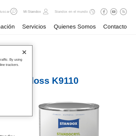
Buscar
Mi Standox
Standox en el mundo
ación
Servicios
Quienes Somos
Contacto
raffic. By using
line trackers.
 Satin Gloss K9110
ado,