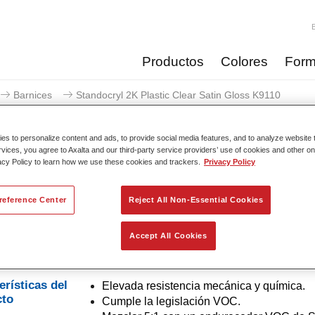
Productos
Colores
Form
Barnices
Standocryl 2K Plastic Clear Satin Gloss K9110
s to personalize content and ads, to provide social media features, and to analyze website t
rvices, you agree to Axalta and our third-party service providers’ use of cookies and other on
acy Policy to learn how we use these cookies and trackers.
Privacy Policy
Standocryl 2K Plastic Clear
reference Center
Reject All Non-Essential Cookies
Accept All Cookies
ryl 2K Plastic Clear satinado es un barniz especial 2K elastific
o, para piezas plásticas flexibles, piezas pequeñas y molduras.
erísticas del
Elevada resistencia mecánica y química.
cto
Cumple la legislación VOC.