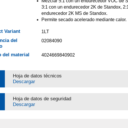
Mezclar 5:1 con un endurecedor VOC de S
3:1 con un endurecedor 2K de Standox, 2:
endurecedor 2K MS de Standox.
Permite secado acelerado mediante calor.
t Variant
1LT
ncia del
02084090
o
 del material
4024669840902
Hoja de datos técnicos
Descargar
Hoja de datos de seguridad
Descargar