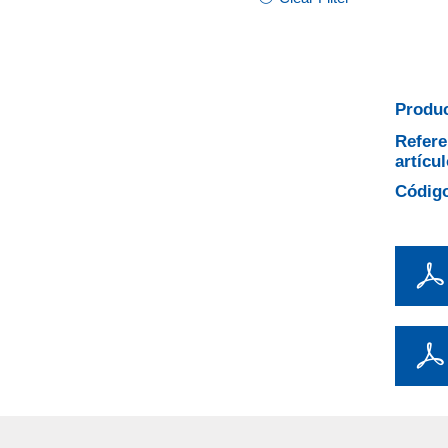
Produc
Refere
artícul
Código