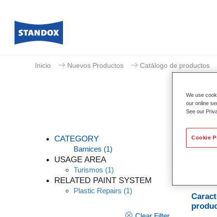
Inicio
Nuevos Productos
Catálogo de productos
We use cookie
our online se
See our Priv
CATEGORY
Cookie P
Barnices
(1)
USAGE AREA
Turismos
(1)
Standoc
RELATED PAINT SYSTEM
satinad
Plastic Repairs
(1)
Caract
produ
Clear Filter