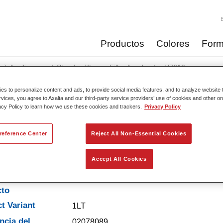
Productos
Colores
Form
Auxiliares
Standox Xtreme Filler Accelerator U7610
s to personalize content and ads, to provide social media features, and to analyze website t
rvices, you agree to Axalta and our third-party service providers’ use of cookies and other on
acy Policy to learn how we use these cookies and trackers.
Privacy Policy
Standox Xtreme Filler Ac
reference Center
Reject All Non-Essential Cookies
Accept All Cookies
erísticas del
cto
t Variant
1LT
ncia del
02078089