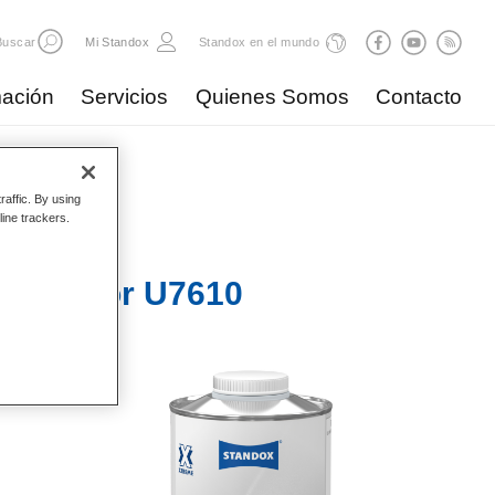
Buscar
Mi Standox
Standox en el mundo
ación
Servicios
Quienes Somos
Contacto
raffic. By using
line trackers.
celerator U7610