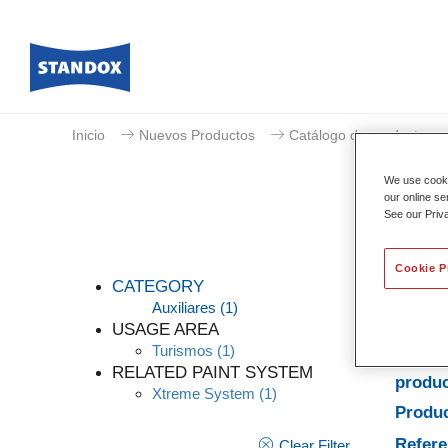
Inicio
Nuevos Productos
Catálogo de productos
We use cookie
our online se
See our Priv
Cookie P
CATEGORY
Auxiliares
(1)
USAGE AREA
Turismos
(1)
Caract
RELATED PAINT SYSTEM
produ
Xtreme System
(1)
Produc
Refere
Clear Filter