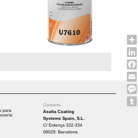
Shar
Linke
Face
Emai
Mess
Contacto
s para
Tumb
Axalta Coating
rocería
Systems Spain, S.L.
C/ Entença 332-334
08029. Barcelona