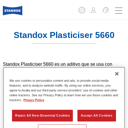
Standox Plasticiser 5660​
Standox Plasticiser 5660​ es un aditivo que se usa con
acabados y materiales de imprimación para ajustar su
elasticidad a la hora de aplicarlos en substratos plásticos.
We use cookies to personalize content and ads, to provide social media
features, and to analyze website traffic. By using our online services, you
Características del producto
agree to Axalta and our third-party service providers’ use of cookies and other
online trackers. See our Privacy Policy to learn how we use these cookies and
Para acabados elásticos.
trackers.
Privacy Policy
Elasticidad muy duradera.
Aditivo elástico universal para todos los sistemas de
acabado MS y VOC.
Reject All Non-Essential Cookies
Accept All Cookies
Se puede usar con aparejo Standox Filler.