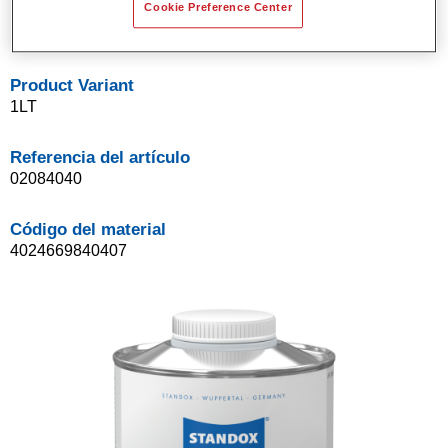
Para todas las piezas de plástico convencional de
Cookie Preference Center
automóviles.
Product Variant
1LT
Referencia del artículo
02084040
Código del material
4024669840407