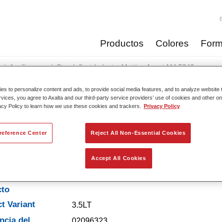
Productos
Colores
Form
Auxiliares
Standofleet Industry Matting Agent M4 5340​
s to personalize content and ads, to provide social media features, and to analyze website t
rvices, you agree to Axalta and our third-party service providers’ use of cookies and other on
acy Policy to learn how we use these cookies and trackers.
Privacy Policy
Standofleet Industry Matti
reference Center
Reject All Non-Essential Cookies
Accept All Cookies
erísticas del
cto
t Variant
3.5LT
ncia del
02096323