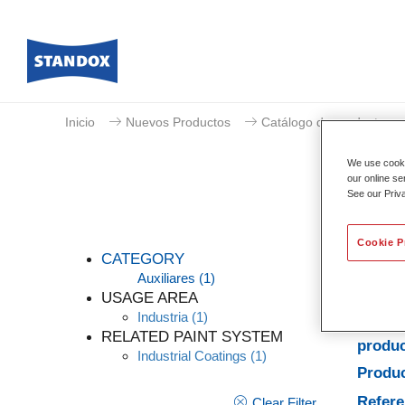
Inicio
Nuevos Productos
Catálogo de productos
We use cookie
our online se
See our Priv
Cookie P
CATEGORY
Auxiliares
(1)
USAGE AREA
Industria
(1)
Caract
RELATED PAINT SYSTEM
produ
Industrial Coatings
(1)
Produc
Refere
Clear Filter