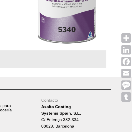
Shar
Linke
Face
Emai
Mess
Contacto
s para
Tumb
Axalta Coating
rocería
Systems Spain, S.L.
C/ Entença 332-334
08029. Barcelona