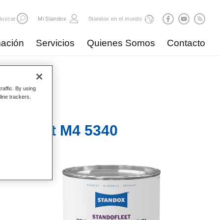
Buscar
Mi Standox
Standox en el mundo
ación
Servicios
Quienes Somos
Contacto
raffic. By using
line trackers.
ng Agent M4 5340​