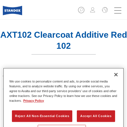
AXT102 Clearcoat Additive Red
102
Aditivo para tintar barnices.
We use cookies to personalize content and ads, to provide social media
features, and to analyze website traffic. By using our online services, you
Características del producto
agree to Axalta and our third-party service providers’ use of cookies and other
Proporciona colores luminosos y brillantes cuando es
online trackers. See our Privacy Policy to learn how we use these cookies and
utilizado en barnices.
trackers.
Privacy Policy
Envasado en botes de 100 ml.
Fácil manejo y vertido.
Reject All Non-Essential Cookies
Accept All Cookies
Disponible en diferentes colores.