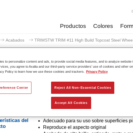
Productos
Colores
Form
Acabados
TRIMSTW TRIM #11 High Build Topcoat Steel Wheel
s to personalize content and ads, to provide social media features, and to analyze website t
rvices, you agree to Axalta and our third-party service providers’ use of cookies and other on
acy Policy to learn how we use these cookies and trackers.
Privacy Policy
MSTW TRIM #11 High Build Topc
reference Center
Reject All Non-Essential Cookies
Accept All Cookies
a el aspecto original del OEM en los paneles de la carrocería, 
ó, el chasis y las ruedas.
erísticas del
Adecuado para su uso sobre superficies p
cto
Reproduce el aspecto original