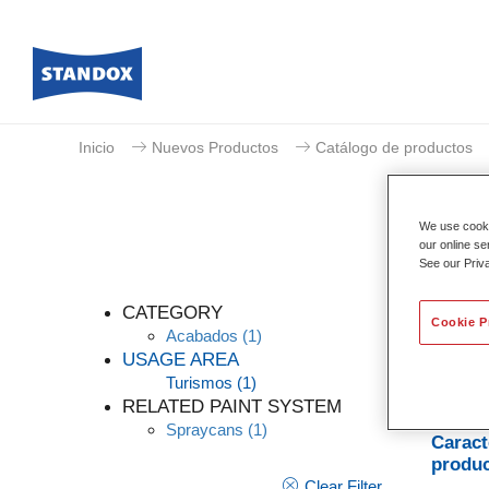
Inicio
Nuevos Productos
Catálogo de productos
We use cookie
our online se
See our Priv
TRI
CATEGORY
Cookie P
Acabados
(1)
USAGE AREA
Turismos
(1)
Restaur
RELATED PAINT SYSTEM
del cap
Spraycans
(1)
Caract
produ
Clear Filter