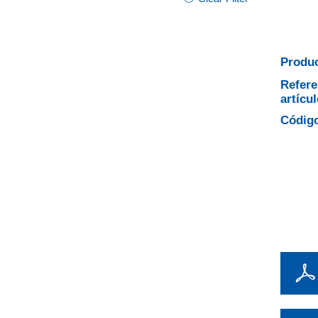
Produc
Refere
artícul
Código