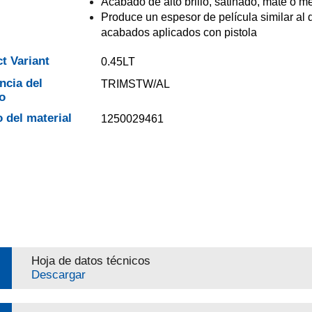
Acabado de alto brillo, satinado, mate o m
Produce un espesor de película similar al 
acabados aplicados con pistola
t Variant
0.45LT
ncia del
TRIMSTW/AL
o
 del material
1250029461
Hoja de datos técnicos
Descargar