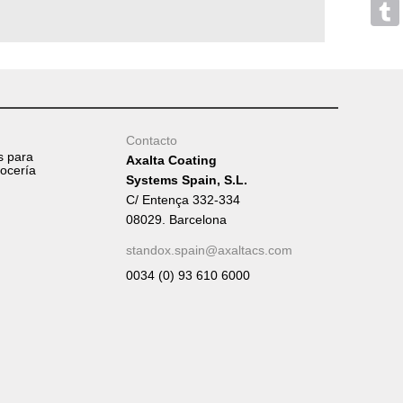
Mess
Tumb
Contacto
s para
Axalta Coating
rocería
Systems Spain, S.L.
C/ Entença 332-334
08029. Barcelona
standox.spain@axaltacs.com
0034 (0) 93 610 6000