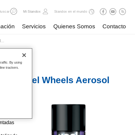
Buscar
Mi Standox
Standox en el mundo
ación
Servicios
Quienes Somos
Contacto
...
raffic. By using
line trackers.
oat Steel Wheels Aerosol
debajo
intadas