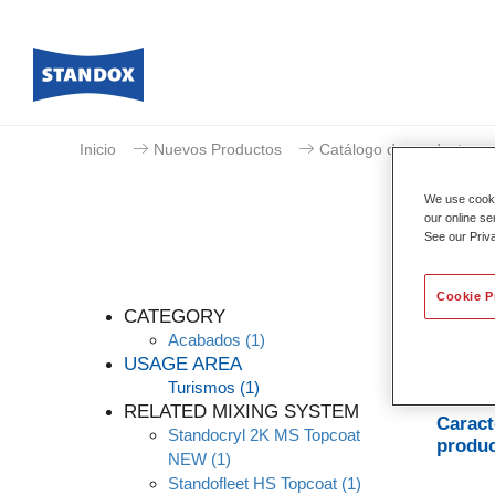
Inicio
Nuevos Productos
Catálogo de productos
We use cookie
our online se
See our Priv
Cookie P
CATEGORY
Acabados
(1)
USAGE AREA
Turismos
(1)
Sistema
RELATED MIXING SYSTEM
Caract
Standocryl 2K MS Topcoat
produ
NEW
(1)
Standofleet HS Topcoat
(1)