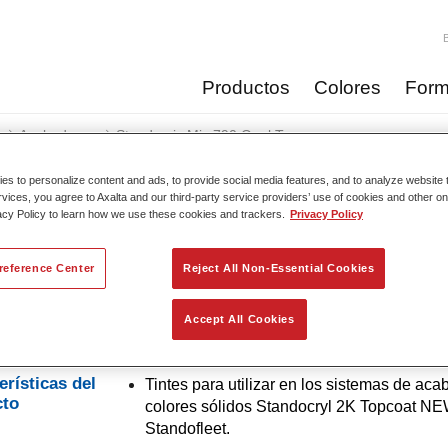
Productos
Colores
Form
Acabados
Standomix Mix 790 Opal Toner
s to personalize content and ads, to provide social media features, and to analyze website t
rvices, you agree to Axalta and our third-party service providers’ use of cookies and other on
acy Policy to learn how we use these cookies and trackers.
Privacy Policy
Standomix Mix 790 
reference Center
Reject All Non-Essential Cookies
Accept All Cookies
 de tintes de eficacia demostrada.
erísticas del
Tintes para utilizar en los sistemas de ac
cto
colores sólidos Standocryl 2K Topcoat NE
Standofleet.