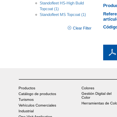
Standofleet HS-High Build
Produc
Topcoat
(1)
Refere
Standofleet MS Topcoat
(1)
artícul
Código
Clear Filter
Productos
Colores
Gestión Digital del
Catálogo de productos
Color
Turismos
Herramientas de Col
Vehículos Comerciales
Industrial
One Visit Application