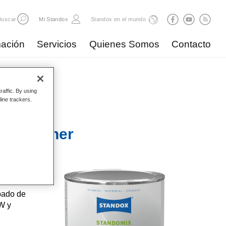
Buscar
Mi Standox
Standox en el mundo
ación
Servicios
Quienes Somos
Contacto
raffic. By using
line trackers.
Opal Toner
abado de
W y