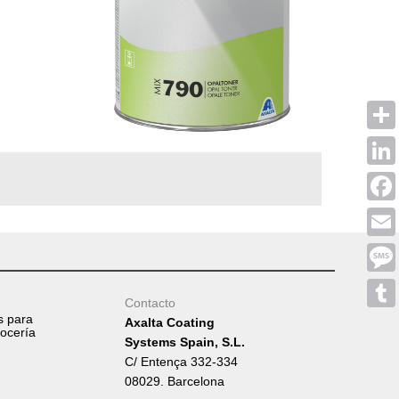
Shar
Linke
Face
Emai
Mess
Contacto
s para
Tumb
Axalta Coating
rocería
Systems Spain, S.L.
C/ Entença 332-334
08029. Barcelona