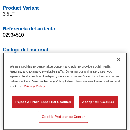
Product Variant
3.5LT
Referencia del artículo
02934510
Código del material
2002934510011
We use cookies to personalize content and ads, to provide social media
features, and to analyze website traffic. By using our online services, you
agree to Axalta and our third-party service providers’ use of cookies and other
Product Variant
online trackers. See our Privacy Policy to learn how we use these cookies and
3.5LT
trackers.
Privacy Policy
Referencia del artículo
Reject All Non-Essential Cookies
Accept All Cookies
02934610
Cookie Preference Center
Código del material
2002934610018