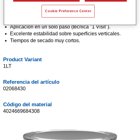
VOC.
Cookie Preference Center
Excelentes propiedades de pulido.
Aplicación económica.
Aplicación en un solo paso (técnica "1 Visit").
Excelente estabilidad sobre superficies verticales.
Tiempos de secado muy cortos.
Product Variant
1LT
Referencia del artículo
02068430
Código del material
4024669684308