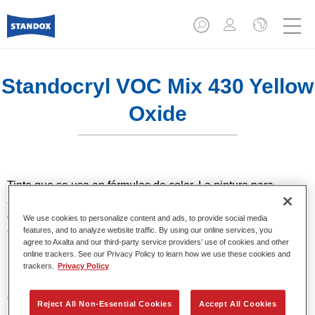
Standocryl VOC Mix 430 Yellow
Oxide
Tinte que se usa en fórmulas de color. La pintura para
automóvil Standocryl es un acabado 2K VOC de base
disolvente, de alta calidad para todos los colores sólidos.
We use cookies to personalize content and ads, to provide social media
Ofrece muy alta cubrición y precisión del color gracias a la
features, and to analyze website traffic. By using our online services, you
agree to Axalta and our third-party service providers’ use of cookies and other
más avanzada tecnología de pigmentos. Destaca también
online trackers. See our Privacy Policy to learn how we use these cookies and
por su excelente brillo.
trackers.
Privacy Policy
Características del producto
Reject All Non-Essential Cookies
Accept All Cookies
Acabado de calidad superior que cumple la legislación