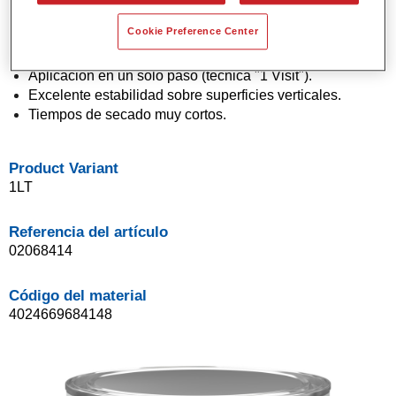
VOC.
Cookie Preference Center
Excelentes propiedades de pulido.
Aplicación económica.
Aplicación en un solo paso (técnica "1 Visit").
Excelente estabilidad sobre superficies verticales.
Tiempos de secado muy cortos.
Product Variant
1LT
Referencia del artículo
02068414
Código del material
4024669684148