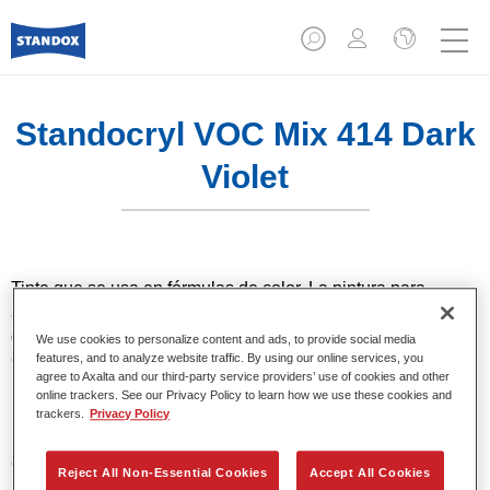
Standocryl VOC Mix 414 Dark
Violet
Tinte que se usa en fórmulas de color. La pintura para
automóvil Standocryl es un acabado 2K VOC de base
disolvente, de alta calidad para todos los colores sólidos.
We use cookies to personalize content and ads, to provide social media
Ofrece muy alta cubrición y precisión del color gracias a la
features, and to analyze website traffic. By using our online services, you
agree to Axalta and our third-party service providers’ use of cookies and other
más avanzada tecnología de pigmentos. Destaca también
online trackers. See our Privacy Policy to learn how we use these cookies and
por su excelente brillo.
trackers.
Privacy Policy
Características del producto
Reject All Non-Essential Cookies
Accept All Cookies
Acabado de calidad superior que cumple la legislación