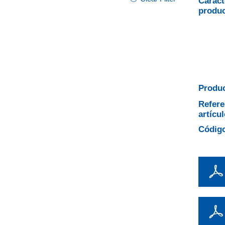
Caract
produ
Produc
Refere
artícul
Código