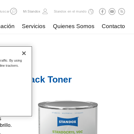
Buscar
Mi Standox
Standox en el mundo
ación
Servicios
Quienes Somos
Contacto
raffic. By using
line trackers.
gnal Black Toner
ocryl es
 colores
s
rillo.