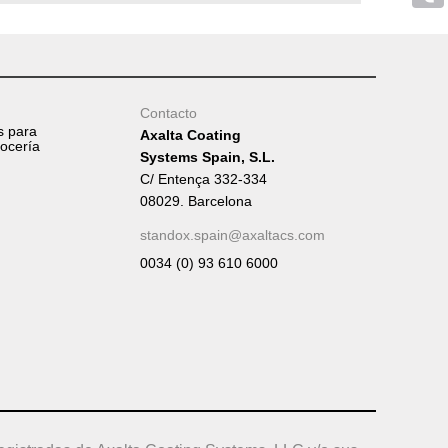
Tumb
Contacto
s para
Axalta Coating
rocería
Systems Spain, S.L.
C/ Entença 332-334
08029. Barcelona
standox.spain@axaltacs.com
0034 (0) 93 610 6000