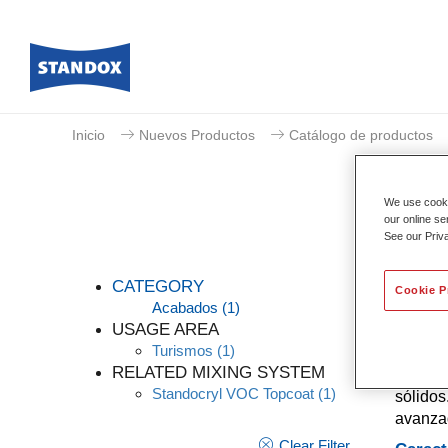
Inicio
Nuevos Productos
Catálogo de productos
We use cookie
our online se
See our Priv
CATEGORY
Cookie P
Acabados
(1)
USAGE AREA
Turismos
(1)
Tinte q
RELATED MIXING SYSTEM
un acab
Standocryl VOC Topcoat
(1)
sólidos
avanzad
Clear Filter