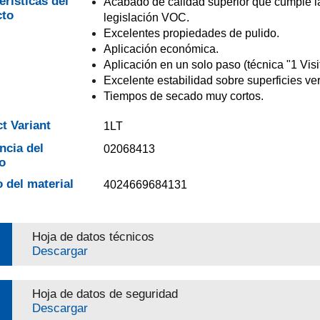
erísticas del
Acabado de calidad superior que cumple l
cto
legislación VOC.
Excelentes propiedades de pulido.
Aplicación económica.
Aplicación en un solo paso (técnica "1 Visit
Excelente estabilidad sobre superficies ver
Tiempos de secado muy cortos.
t Variant
1LT
ncia del
02068413
o
 del material
4024669684131
Hoja de datos técnicos
Descargar
Hoja de datos de seguridad
Descargar