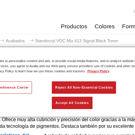
Productos
Colores
Form
Acabados
Standocryl VOC Mix 413 Signal Black Toner
s to personalize content and ads, to provide social media features, and to analyze website t
rvices, you agree to Axalta and our third-party service providers’ use of cookies and other on
acy Policy to learn how we use these cookies and trackers.
Privacy Policy
Standocryl VOC Mix 413 Si
reference Center
Reject All Non-Essential Cookies
Accept All Cookies
ue se usa en fórmulas de color. La pintura para automóvil Stand
ado 2K VOC de base disolvente, de alta calidad para todos los
. Ofrece muy alta cubrición y precisión del color gracias a la má
a tecnología de pigmentos. Destaca también por su excelente b