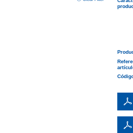
Caract
produ
Produc
Refere
artícul
Código