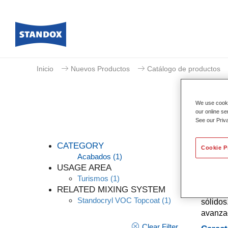
Inicio
Nuevos Productos
Catálogo de productos
We use cookie
our online se
See our Priv
CATEGORY
Cookie P
Acabados
(1)
USAGE AREA
Turismos
(1)
Tinte q
RELATED MIXING SYSTEM
un acab
Standocryl VOC Topcoat
(1)
sólidos
avanzad
Clear Filter