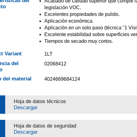
erísticas del
Acabado de calidad superior que cumple l
cto
legislación VOC.
Excelentes propiedades de pulido.
Aplicación económica.
Aplicación en un solo paso (técnica "1 Visit
Excelente estabilidad sobre superficies ver
Tiempos de secado muy cortos.
t Variant
1LT
ncia del
02068412
o
 del material
4024669684124
Hoja de datos técnicos
Descargar
Hoja de datos de seguridad
Descargar