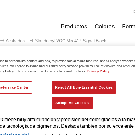
Productos
Colores
Form
Acabados
Standocryl VOC Mix 412 Signal Black
s to personalize content and ads, to provide social media features, and to analyze website t
rvices, you agree to Axalta and our third-party service providers’ use of cookies and other on
acy Policy to learn how we use these cookies and trackers.
Privacy Policy
Standocryl VOC Mix 412
reference Center
Reject All Non-Essential Cookies
Accept All Cookies
ue se usa en fórmulas de color. La pintura para automóvil Stand
ado 2K VOC de base disolvente, de alta calidad para todos los
. Ofrece muy alta cubrición y precisión del color gracias a la má
a tecnología de pigmentos. Destaca también por su excelente b