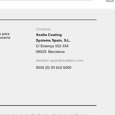
Tumb
Contacto
s para
Axalta Coating
rocería
Systems Spain, S.L.
C/ Entença 332-334
08029. Barcelona
standox.spain@axaltacs.com
0034 (0) 93 610 6000