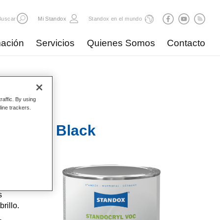
Buscar
Mi Standox
Standox en el mundo
ación
Servicios
Quienes Somos
Contacto
raffic. By using
line trackers.
 Signal Black
ocryl es
 colores
s
rillo.