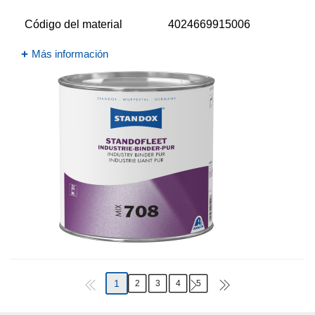
Código del material
4024669915006
Más información
1
2
3
4
5