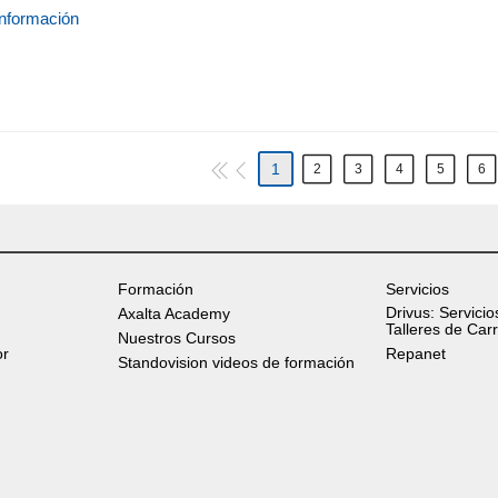
nformación
1
2
3
4
5
6
Formación
Servicios
Drivus: Servicio
Axalta Academy
Talleres de Car
Nuestros Cursos
or
Repanet
Standovision videos de formación