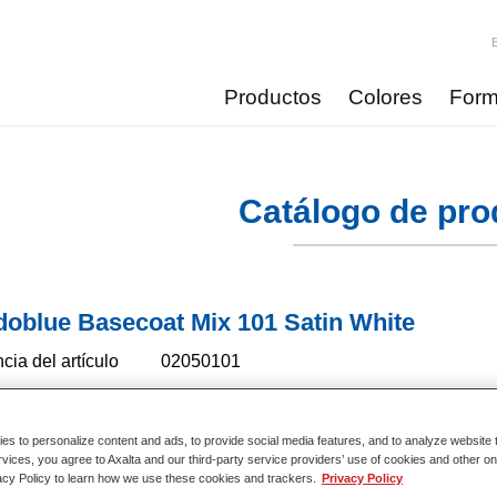
Productos
Colores
Form
Catálogo de pro
doblue Basecoat Mix 101 Satin White
cia del artículo
02050101
del material
4024669501018
s to personalize content and ads, to provide social media features, and to analyze website t
nformación
rvices, you agree to Axalta and our third-party service providers’ use of cookies and other on
acy Policy to learn how we use these cookies and trackers.
Privacy Policy