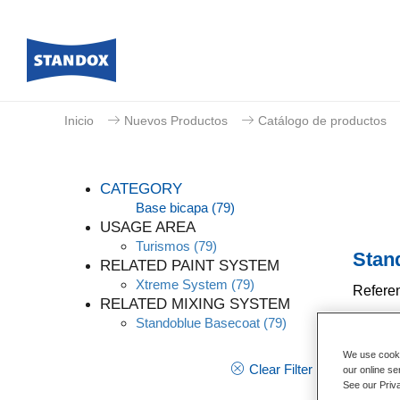
Inicio
Nuevos Productos
Catálogo de productos
CATEGORY
Base bicapa
(79)
USAGE AREA
Turismos
(79)
Stan
RELATED PAINT SYSTEM
Xtreme System
(79)
Referen
RELATED MIXING SYSTEM
Standoblue Basecoat
(79)
Código 
We use cookie
Más i
Clear Filter
our online se
See our Priv