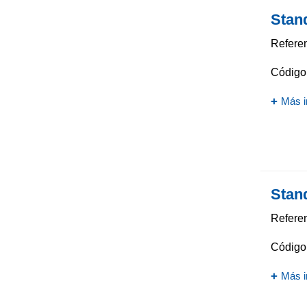
Stan
Referen
Código 
Más i
Stan
Referen
Código 
Más i