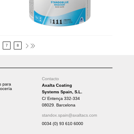
7
8
Contacto
s para
Axalta Coating
rocería
Systems Spain, S.L.
C/ Entença 332-334
08029. Barcelona
standox.spain@axaltacs.com
0034 (0) 93 610 6000