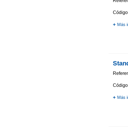
Referen
Código 
Más i
Stan
Referen
Código 
Más i