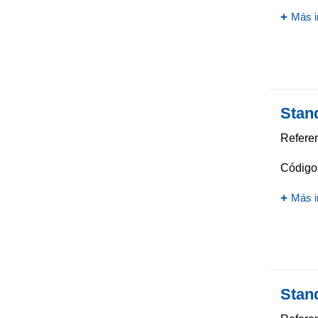
Más i
Stan
Referen
Código 
Más i
Stan