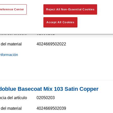
reference Center
Reject All Non-Essential Cookies
Accept All Cookies
doblue Basecoat Mix 102 Satin Gold
cia del artículo
02050202
del material
4024669502022
nformación
doblue Basecoat Mix 103 Satin Copper
cia del artículo
02050203
del material
4024669502039