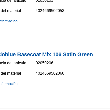
cia del artículo
02050205
del material
4024669502053
nformación
doblue Basecoat Mix 106 Satin Green
cia del artículo
02050206
del material
4024669502060
nformación