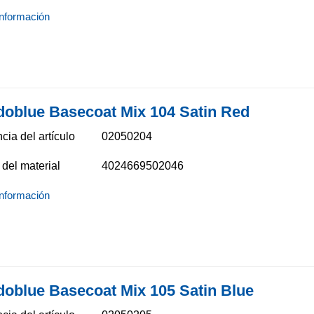
nformación
doblue Basecoat Mix 104 Satin Red
cia del artículo
02050204
del material
4024669502046
nformación
doblue Basecoat Mix 105 Satin Blue