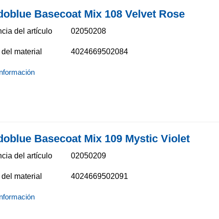
doblue Basecoat Mix 108 Velvet Rose
cia del artículo
02050208
del material
4024669502084
nformación
doblue Basecoat Mix 109 Mystic Violet
cia del artículo
02050209
del material
4024669502091
nformación