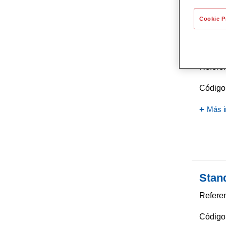
Cookie P
Stan
Referen
Código 
Más i
Stan
Referen
Código 