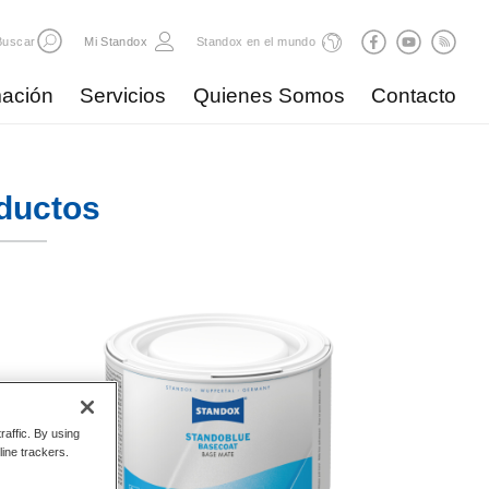
Buscar
Mi Standox
Standox en el mundo
ación
Servicios
Quienes Somos
Contacto
ductos
raffic. By using
line trackers.