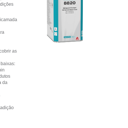
ndições
Bicamada
ara
cobrir as
 baixas:
min
odutos
a da
s
 adição