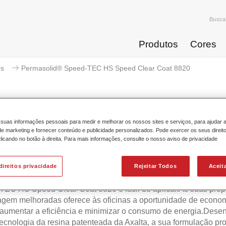
Busca
Produtos
Cores
es
Permasolid® Speed-TEC HS Speed Clear Coat 8820
suas informações pessoais para medir e melhorar os nossos sites e serviços, para ajudar 
Permasolid® Speed-TEC HS Sp
 marketing e fornecer conteúdo e publicidade personalizados. Pode exercer os seus direit
licando no botão à direita. Para mais informações, consulte o nosso aviso de privacidade
direitos privacidade
Rejeitar Todos
Aceit
ao seu poder de cobertura e estabilidade vertical, o Permasoli
EC HS Speed Clear Coat 8820 é fácil de aplicar.As suas prop
gem melhoradas oferece às oficinas a oportunidade de econo
aumentar a eficiência e minimizar o consumo de energia.Dese
ecnologia da resina patenteada da Axalta, a sua formulação pr