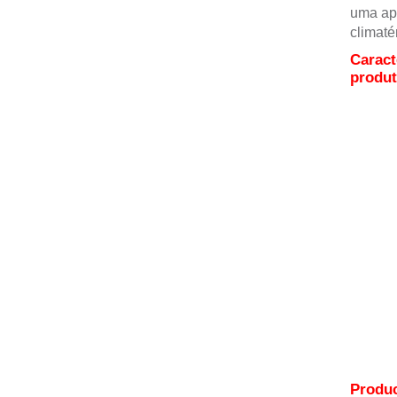
uma apa
climaté
Caract
produ
Produc