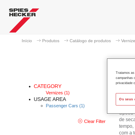
Início
Produtos
Catálogo de produtos
Verniz
Tratamos as 
campanhas de
privacidade c
CATEGORY
Vernizes
(1)
USAGE AREA
Os seus 
Passenger Cars
(1)
Graças 
Speed-T
de seca
Clear Filter
tempo, 
com a t