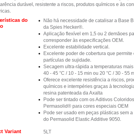
rência durável, resistente a riscos, produtos químicos e às co
ricas.
erísticas do
Não há necessidade de catalisar a Base 
to
da Spies Hecker®.
Aplicação flexível em 1,5 ou 2 demãoes p
corresponder às especificações OEM.
Excelente estabilidade vertical.
Excelente poder de cobertura que permite 
partículas de sujidade.
Secagem ultra-rápida a temperaturas mais
40 - 45 °C / 10 - 15 min ou 20 °C / 30 - 55 
Oferece excelente resistência a riscos, pr
químicos e intempéries graças à tecnologi
resina patenteada da Axalta
Pode ser tintado com os Aditivos Colorido
Permasolid® para cores especiais OEM
Pode ser usado em peças plásticas sem a
do Permasolid Elastic Additive 9050.
t Variant
5LT