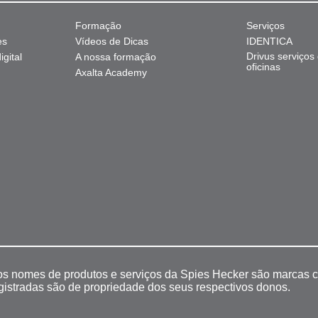
Formação
Serviços
es
Vídeos de Dicas
IDENTICA
Drivus serviços
gital
A nossa formação
oficinas
Axalta Academy
 os nomes de produtos e serviços da Spies Hecker são marcas c
egistradas são de propriedade dos seus respectivos donos.