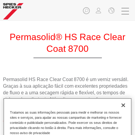
Permasolid® HS Race Clear
Coat 8700
Permasolid HS Race Clear Coat 8700 é um verniz versátil.
Graças à sua aplicação fácil com excelentes propriedades
de fluxo e a uma secagem rápida e flexível, os tempos de
ciclo podem diminuir. Além disso, o verniz oferece um
resultado de alto brilho.
Tratamos as suas informações pessoais para medir e melhorar os nossos
sites e serviços, para ajudar as nossas campanhas de marketing e fornecer
Características do produto
conteúdo e publicidade personalizados. Pode exercer os seus direitos de
Adequado para todas as reparações, desde pequenos
privacidade clicando no botão à direita. Para mais informações, consulte o
nosso aviso de privacidade
danos a repinturas completas.