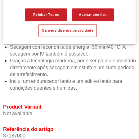
Aplicação simples e fiável em 2 demãos com um curto
período para evaporação entre as mesmas.
Rejeitar Todos
Aceitar cookies
Boa estabilidade vertical.
Excelente retenção do esmalte graças ao excelente fluxo
Os seus direitos privacidade
e alto brilho.
Secagem rápida: 15 min/60 °C.
Secagem com economia de energia: 30 min/40 °C. A
secagem por IV também é possível.
Graças à tecnologia moderna, pode ser polido e montado
diretamente após secagem em estufa e um curto período
de arrefecimento.
Inclui um endurecedor lento e um aditivo lento para
condições quentes e húmidas.
Product Variant
Not available
Referência do artigo
37187000