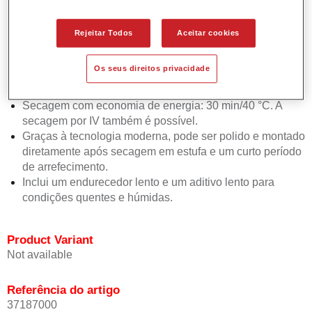
Aplicação simples e fiável em 2 demãos com um curto
período para evaporação entre as mesmas.
Rejeitar Todos
Aceitar cookies
Boa estabilidade vertical.
Excelente retenção do esmalte graças ao excelente fluxo
Os seus direitos privacidade
e alto brilho.
Secagem rápida: 15 min/60 °C.
Secagem com economia de energia: 30 min/40 °C. A
secagem por IV também é possível.
Graças à tecnologia moderna, pode ser polido e montado
diretamente após secagem em estufa e um curto período
de arrefecimento.
Inclui um endurecedor lento e um aditivo lento para
condições quentes e húmidas.
Product Variant
Not available
Referência do artigo
37187000