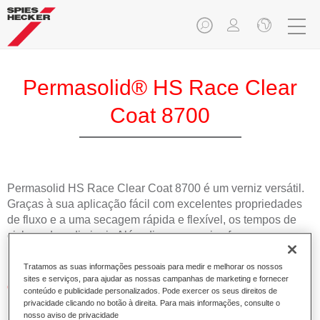
Permasolid® HS Race Clear
Coat 8700
Permasolid HS Race Clear Coat 8700 é um verniz versátil.
Graças à sua aplicação fácil com excelentes propriedades
de fluxo e a uma secagem rápida e flexível, os tempos de
ciclo podem diminuir. Além disso, o verniz oferece um
resultado de alto brilho.
Tratamos as suas informações pessoais para medir e melhorar os nossos
sites e serviços, para ajudar as nossas campanhas de marketing e fornecer
Características do produto
conteúdo e publicidade personalizados. Pode exercer os seus direitos de
Adequado para todas as reparações, desde pequenos
privacidade clicando no botão à direita. Para mais informações, consulte o
nosso aviso de privacidade
danos a repinturas completas.