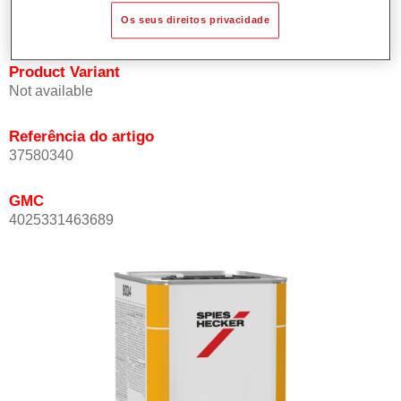
Oferece elevados níveis de brilho e cobertura.
Os seus direitos privacidade
Product Variant
Not available
Referência do artigo
37580340
GMC
4025331463689