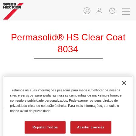
Permasolid® HS Clear Coat
8034
O Permasolid Verniz HS 8034 é um verniz de elevado brilho
2K de alto teor em sólidos para a repintura de painéis e
Tratamos as suas informações pessoais para medir e melhorar os nossos
pinturas gerais.
sites e serviços, para ajudar as nossas campanhas de marketing e fornecer
conteúdo e publicidade personalizados. Pode exercer os seus direitos de
privacidade clicando no botão à direita. Para mais informações, consulte o
Características do produto
nosso aviso de privacidade
Permite aplicação em duas demãos, sendo possível
também em 1,5 demãos.
Rejeitar Todos
Aceitar cookies
Proporciona óptima fluidez.
Ajuda a obter elevada estabilidade.