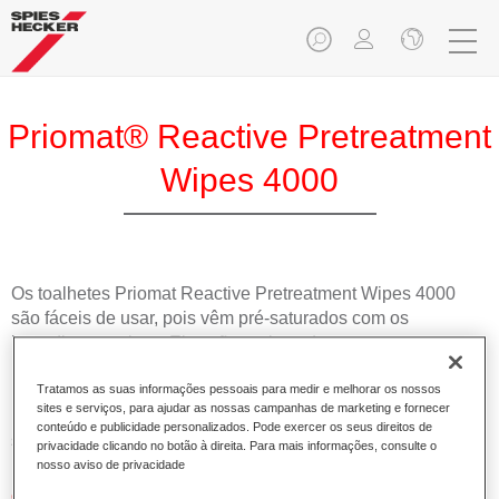
Priomat® Reactive Pretreatment
Wipes 4000
Os toalhetes Priomat Reactive Pretreatment Wipes 4000
são fáceis de usar, pois vêm pré-saturados com os
ingredientes ativos. Eles são projectados para tornar os
processos de pré-tratamento da superfície metálica muito
rápidos. Eles promovem a aderência e ajudam a melhorar a
Tratamos as suas informações pessoais para medir e melhorar os nossos
sites e serviços, para ajudar as nossas campanhas de marketing e fornecer
resistência à corrosão, para o processo de pintura
conteúdo e publicidade personalizados. Pode exercer os seus direitos de
subsequente.
privacidade clicando no botão à direita. Para mais informações, consulte o
nosso aviso de privacidade
Características do produto