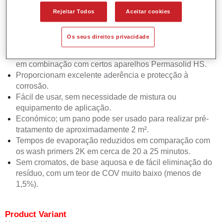
Aplicação rápida e fácil para o pré-tratamento de
Rejeitar Todos
Aceitar cookies
superfícies metálicas nuas.
Projetado especialmente para uso com oa aparelhos
Os seus direitos privacidade
Permasolid HS Speed.
Também adequado para pequenas áreas de chapa nua
em combinação com certos aparelhos Permasolid HS.
Proporcionam excelente aderência e protecção à
corrosão.
Fácil de usar, sem necessidade de mistura ou
equipamento de aplicação.
Económico; um pano pode ser usado para realizar pré-
tratamento de aproximadamente 2 m².
Tempos de evaporação reduzidos em comparação com
os wash primers 2K em cerca de 20 a 25 minutos.
Sem cromatos, de base aquosa e de fácil eliminação do
resíduo, com um teor de COV muito baixo (menos de
1,5%).
Product Variant