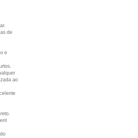
ar.
cas de
ho e
rtos.
ualquer
izada ao
celente
reto.
ment
ido