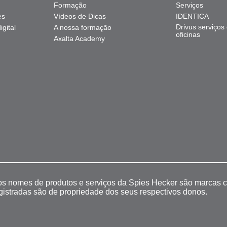
Formação
Serviços
es
Vídeos de Dicas
IDENTICA
Drivus serviços
gital
A nossa formação
oficinas
Axalta Academy
 os nomes de produtos e serviços da Spies Hecker são marcas c
egistradas são de propriedade dos seus respectivos donos.