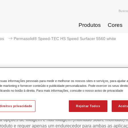
Busca
Produtos
Cores
ios
Permasolid® Speed-TEC HS Speed Surfacer 5560 white
Permasolid® Speed-TEC HS Spee
suas informações pessoais para medir e melhorar os nossos sites e serviços, para ajudar 
 marketing e fornecer conteúdo e publicidade personalizados. Pode exercer os seus direit
licando no botão à direita. Para mais informações, consulte o nosso aviso de privacidade
 Spies Hecker Permasolid Speed-TEC HS Speed Surfacer 556
direitos privacidade
Rejeitar Todos
Aceit
a alta produtividade e o excelente desempenho dos Permasol
TEC HS Speed Surfacers de primeira geração.Esta versão simp
a opções de lixagem e não lixagem (molhado sobre molhado) 
produto e requer apenas um endurecedor para ambas as aplic