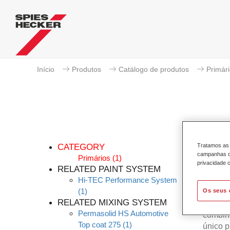
Início
Produtos
Catálogo de produtos
Primár
CATEGORY
Tratamos as 
campanhas de
Primários
(1)
privacidade c
RELATED PAINT SYSTEM
Hi-TEC Performance System
O novo
(1)
Os seus 
mantém 
RELATED MIXING SYSTEM
Speed-
Permasolid HS Automotive
combin
Top coat 275
(1)
único 