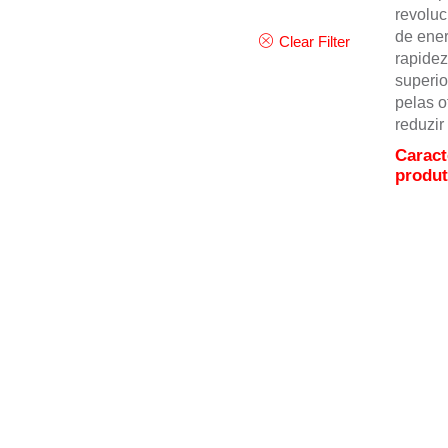
revoluc
de ene
Clear Filter
rapidez
superio
pelas o
reduzir
Caract
produ