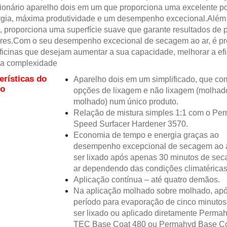
ionário aparelho dois em um que proporciona uma excelente 
rgia, máxima produtividade e um desempenho excecional.Além
, proporciona uma superfície suave que garante resultados de p
res.Com o seu desempenho excecional de secagem ao ar, é pr
ficinas que desejam aumentar a sua capacidade, melhorar a efi
 a complexidade
erísticas do
Aparelho dois em um simplificado, que co
to
opções de lixagem e não lixagem (molhad
molhado) num único produto.
Relação de mistura simples 1:1 com o Per
Speed Surfacer Hardener 3570.
Economia de tempo e energia graças ao
desempenho excepcional de secagem ao 
ser lixado após apenas 30 minutos de se
ar dependendo das condições climatéricas 
Aplicação contínua – até quatro demãos.
Na aplicação molhado sobre molhado, ap
período para evaporação de cinco minutos
ser lixado ou aplicado diretamente Permah
TEC Base Coat 480 ou Permahyd Base C