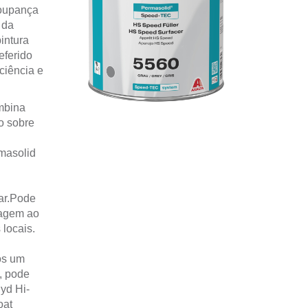
poupança
 da
intura
eferido
ciência e
mbina
o sobre
masolid
ar.Pode
cagem ao
locais.
ós um
, pode
yd Hi-
oat