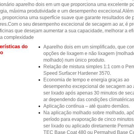
ionário aparelho dois em um que proporciona uma excelente 
rgia, máxima produtividade e um desempenho excecional.Além
, proporciona uma superfície suave que garante resultados de p
res.Com o seu desempenho excecional de secagem ao ar, é pr
ficinas que desejam aumentar a sua capacidade, melhorar a efi
 a complexidade
erísticas do
Aparelho dois em um simplificado, que co
to
opções de lixagem e não lixagem (molhad
molhado) num único produto.
Relação de mistura simples 1:1 com o Per
Speed Surfacer Hardener 3570.
Economia de tempo e energia graças ao
desempenho excepcional de secagem ao 
ser lixado após apenas 30 minutos de se
ar dependendo das condições climatéricas 
Aplicação contínua – até quatro demãos.
Na aplicação molhado sobre molhado, ap
período para evaporação de cinco minutos
ser lixado ou aplicado diretamente Permah
TEC Base Coat 480 ou Permahyd Base C