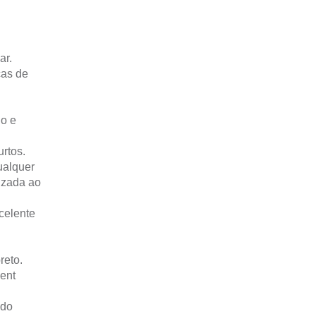
ar.
cas de
ho e
rtos.
ualquer
izada ao
celente
reto.
ment
ido