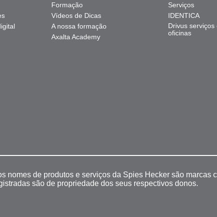
Formação
Serviços
es
Vídeos de Dicas
IDENTICA
Drivus serviços
gital
A nossa formação
oficinas
Axalta Academy
 os nomes de produtos e serviços da Spies Hecker são marcas c
egistradas são de propriedade dos seus respectivos donos.