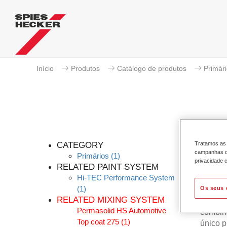
Início
Produtos
Catálogo de produtos
Primár
CATEGORY
Tratamos as 
campanhas de
Primários
(1)
privacidade c
RELATED PAINT SYSTEM
Hi-TEC Performance System
O novo
(1)
Os seus 
mantém 
RELATED MIXING SYSTEM
Speed-
Permasolid HS Automotive
combin
Top coat 275
(1)
único 