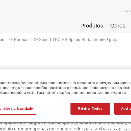
Busca
Produtos
Cores
ios
Permasolid® Speed-TEC HS Speed Surfacer 5560 grey
Permasolid® Speed-TEC HS Spee
suas informações pessoais para medir e melhorar os nossos sites e serviços, para ajudar 
 marketing e fornecer conteúdo e publicidade personalizados. Pode exercer os seus direit
licando no botão à direita. Para mais informações, consulte o nosso aviso de privacidade
 Spies Hecker Permasolid Speed-TEC HS Speed Surfacer 556
direitos privacidade
Rejeitar Todos
Aceit
a alta produtividade e o excelente desempenho dos Permasol
TEC HS Speed Surfacers de primeira geração.Esta versão simp
a opções de lixagem e não lixagem (molhado sobre molhado) 
produto e requer apenas um endurecedor para ambas as aplic