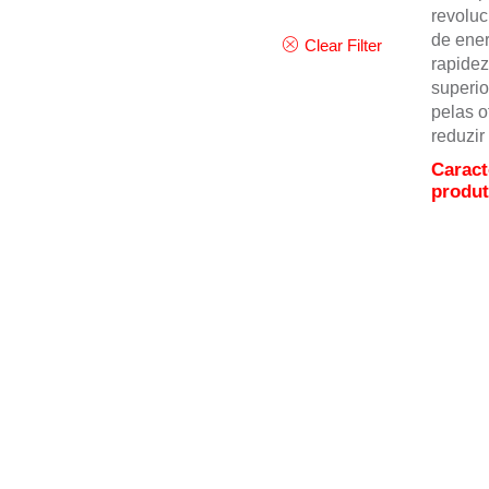
revoluc
de ene
Clear Filter
rapidez
superio
pelas o
reduzir
Caract
produ