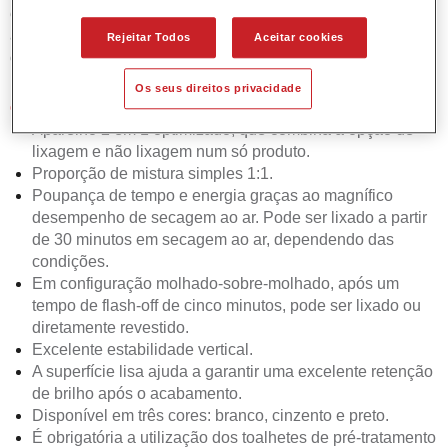
em secagem ao ar, é preferido pelas oficinas que pretendem
aumentar capacidade, melhorar a eficiência e reduzir a
Rejeitar Todos
Aceitar cookies
complexidade.
Os seus direitos privacidade
Características do produto
Aparelho 2 em 1 optimizado, que combina a opção de
lixagem e não lixagem num só produto.
Proporção de mistura simples 1:1.
Poupança de tempo e energia graças ao magnífico
desempenho de secagem ao ar. Pode ser lixado a partir
de 30 minutos em secagem ao ar, dependendo das
condições.
Em configuração molhado-sobre-molhado, após um
tempo de flash-off de cinco minutos, pode ser lixado ou
diretamente revestido.
Excelente estabilidade vertical.
A superfície lisa ajuda a garantir uma excelente retenção
de brilho após o acabamento.
Disponível em três cores: branco, cinzento e preto.
É obrigatória a utilização dos toalhetes de pré-tratamento