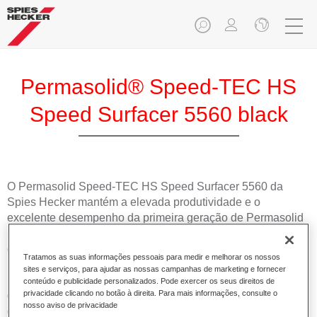
Permasolid® Speed-TEC HS
Speed Surfacer 5560 black
O Permasolid Speed-TEC HS Speed Surfacer 5560 da
Spies Hecker mantém a elevada produtividade e o
excelente desempenho da primeira geração de Permasolid
Speed-TEC HS Speed Surfacers. Esta versão simplificada
combina as opções de lixagem e não lixagem num só
Tratamos as suas informações pessoais para medir e melhorar os nossos
produto e requer apenas um endurecedor. Um
sites e serviços, para ajudar as nossas campanhas de marketing e fornecer
revolucionário aparelho 2 em 1 que proporciona poupanças
conteúdo e publicidade personalizados. Pode exercer os seus direitos de
privacidade clicando no botão à direita. Para mais informações, consulte o
de energia extraordinárias, máxima produtividade e um
nosso aviso de privacidade
desempenho excepcional. Com um magnífico desempenho