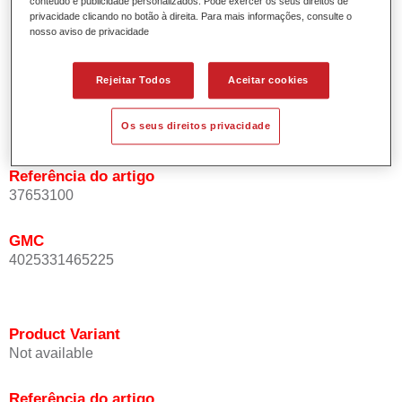
conteúdo e publicidade personalizados. Pode exercer os seus direitos de
Oferece uma elevada cobertura.
privacidade clicando no botão à direita. Para mais informações, consulte o
nosso aviso de privacidade
Possui excelente estabilidade vertical.
Possui excelentes propriedades de enchimento.
Rejeitar Todos
Aceitar cookies
Product Variant
Os seus direitos privacidade
Not available
Referência do artigo
37653100
GMC
4025331465225
Product Variant
Not available
Referência do artigo