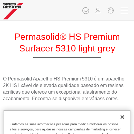
Permasolid® HS Premium
Surfacer 5310 light grey
O Permasolid Aparelho HS Premium 5310 é um aparelho
2K HS lixável de elevada qualidade baseado em resinas
acrílicas que oferece um excepcional alastramento do
acabamento. Encontra-se disponível em váriass cores.
Características do produto
Oferece uma ampla gama de aplicações.
Tratamos as suas informações pessoais para medir e melhorar os nossos
Permite uma aplicação excelente e fiável.
sites e serviços, para ajudar as nossas campanhas de marketing e fornecer
Demonstra excelentes propriedades de lixagem.