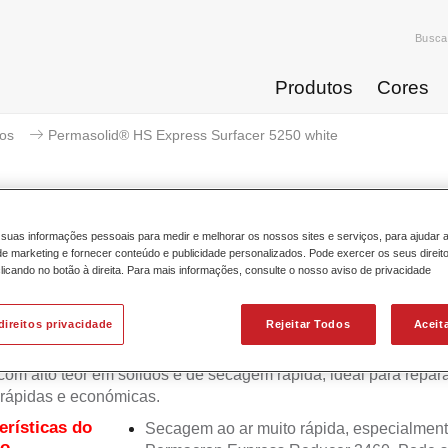
Busca
Produtos
Cores
ios
Permasolid® HS Express Surfacer 5250 white
suas informações pessoais para medir e melhorar os nossos sites e serviços, para ajudar 
 marketing e fornecer conteúdo e publicidade personalizados. Pode exercer os seus direit
Permasolid® HS Express Su
licando no botão à direita. Para mais informações, consulte o nosso aviso de privacidade
direitos privacidade
Rejeitar Todos
Aceit
olid HS Express Surfacer 5250 é um aparelho de 2 component
 com alto teor em sólidos e de secagem rápida, ideal para repa
 rápidas e económicas.
erísticas do
Secagem ao ar muito rápida, especialmen
to