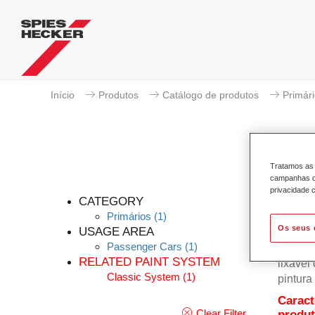
Início
Produtos
Catálogo de produtos
Primár
Tratamos as 
campanhas de
privacidade c
CATEGORY
Primários
(1)
Os seus 
USAGE AREA
Passenger Cars
(1)
Permas
RELATED PAINT SYSTEM
lixável
Classic System
(1)
pintura
Caract
Clear Filter
produ