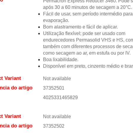
Permacron Express Reducer 3460. Pode se
após 30 a 60 minutos de secagem a 20°C.
Fácil de usar, sem período intermédio para
evaporação.
Bom alastramento e fácil de aplicar.
Utilização flexível; pode ser usado com
endurecedores Permasolid VHS e HS, co
também com diferentes processos de sec
como secagem ao ar, em estufa ou por IV.
Boa lixabilidade.
Disponível em preto, cinzento médio e bra
t Variant
Not available
ncia do artigo
37352501
4025331465829
t Variant
Not available
ncia do artigo
37352502