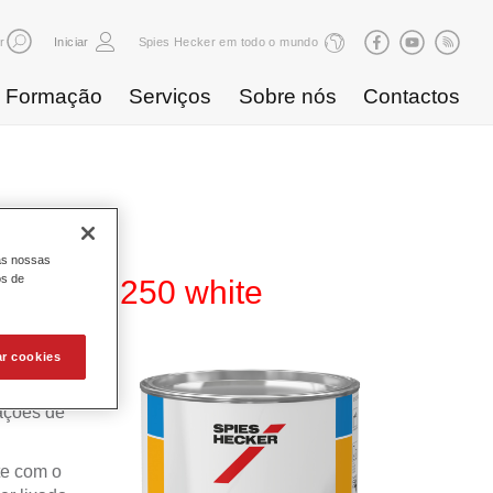
r
Iniciar
Spies Hecker em todo o mundo
Formação
Serviços
Sobre nós
Contactos
as nossas
os de
rfacer 5250 white
ar cookies
es,
rações de
te com o