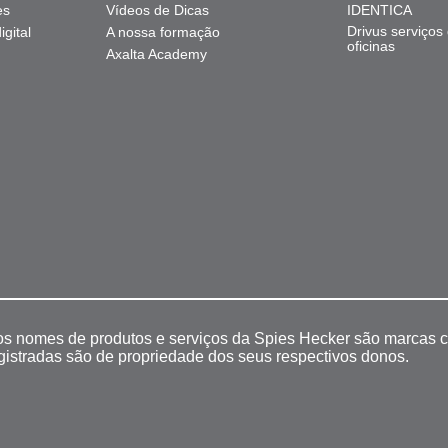
es
Vídeos de Dicas
IDENTICA
Drivus serviços
gital
A nossa formação
oficinas
Axalta Academy
 os nomes de produtos e serviços da Spies Hecker são marcas c
egistradas são de propriedade dos seus respectivos donos.