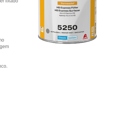
r lixado
mo
agem
nco.