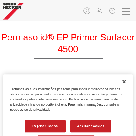
Permasolid® EP Primer Surfacer
4500
O Permasolid Primário Aparelho 4500 cinzento claro é um
primário aparelho 2K baseado em resinas epóxi.
Tratamos as suas informações pessoais para medir e melhorar os nossos
sites e serviços, para ajudar as nossas campanhas de marketing e fornecer
conteúdo e publicidade personalizados. Pode exercer os seus direitos de
Características do produto
privacidade clicando no botão à direita. Para mais informações, consulte o
Permite uma aplicação simples.
nosso aviso de privacidade
Pode ser aplicado em sistema molhado-sobre-molhado
ou como aparelho lixável.
Rejeitar Todos
Aceitar cookies
É também possível a secagem por IV.
Oferece boa protecção contra a corrosão.