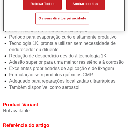
primário UV é adequado para utilização com todas as bases
Rejeitar Todos
Aceitar cookies
bicamada e esmaltes Spies Hecker.
Os seus direitos privacidade
Características do produto
Processo de cura extremamente rápido
Período para evaporação curto e altamente produtivo
Tecnologia 1K, pronta a utilizar, sem necessidade de
endurecedor ou diluente
Redução de desperdício devido à tecnologia 1K
Adesão superior para uma melhor resistência à corrosão
Excelentes propriedades de aplicação e de lixagem
Formulação sem produtos químicos CMR
Adequado para reparações localizadas ultrarrápidas
Também disponível como aerossol
Product Variant
Not available
Referência do artigo