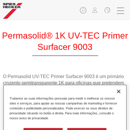
Permasolid® 1K UV-TEC Primer
Surfacer 9003
O Permasolid UV-TEC Primer Surfacer 9003 é um primário
cinzento semitransparente 1K para oficinas que pretendem
melhorar a produtividade. Seca num minuto utilizando a
maioria das lâmpadas LED UV disponíveis no mercado e
Tratamos as suas informações pessoais para medir e melhorar os nossos
pode ser lixado assim que estiver curado. Pode ser aplicado
sites e serviços, para ajudar as nossas campanhas de marketing e fornecer
diretamente sobre diversos substratos em 2 demãos, sem
conteúdo e publicidade personalizados. Pode exercer os seus direitos de
privacidade clicando no botão à direita. Para mais informações, consulte o
necessidade de endurecedor ou diluente. Adequado
nosso aviso de privacidade
também para substratos plásticos, que devem ser pré-
tratados com um promotor de aderência para plásticos. O