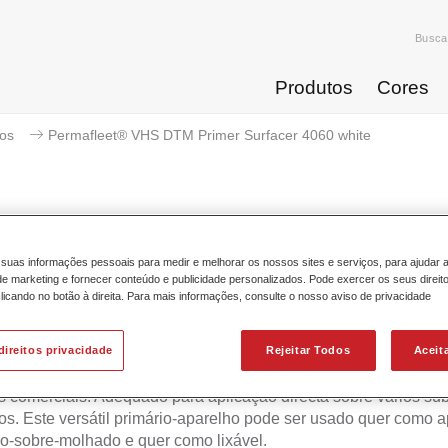
Busca
Produtos
Cores
ios
Permafleet® VHS DTM Primer Surfacer 4060 white
Permafleet® VHS DTM Primer 
suas informações pessoais para medir e melhorar os nossos sites e serviços, para ajudar 
 marketing e fornecer conteúdo e publicidade personalizados. Pode exercer os seus direit
licando no botão à direita. Para mais informações, consulte o nosso aviso de privacidade
direitos privacidade
Rejeitar Todos
Aceit
fleet VHS DTM Primer Surfacer 4060 é um primário-aparelho 
 teor em sólidos formulado para a repintura rápida, eficaz e efici
s comerciais. Adequado para aplicação directa sobre vários sub
os. Este versátil primário-aparelho pode ser usado quer como 
-sobre-molhado e quer como lixável.