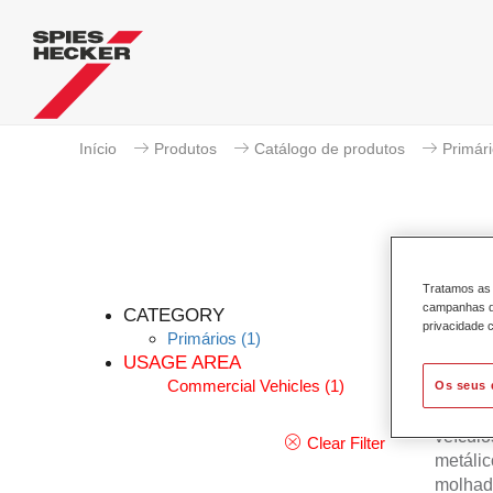
Início
Produtos
Catálogo de produtos
Primár
Tratamos as 
campanhas de
CATEGORY
privacidade c
Primários
(1)
USAGE AREA
Commercial Vehicles
(1)
Os seus 
O Perma
de alto
veículo
Clear Filter
metálic
molhado