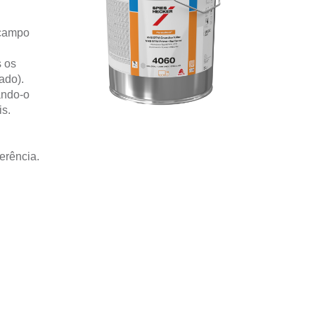
 campo
s os
ado).
ando-o
is.
erência.