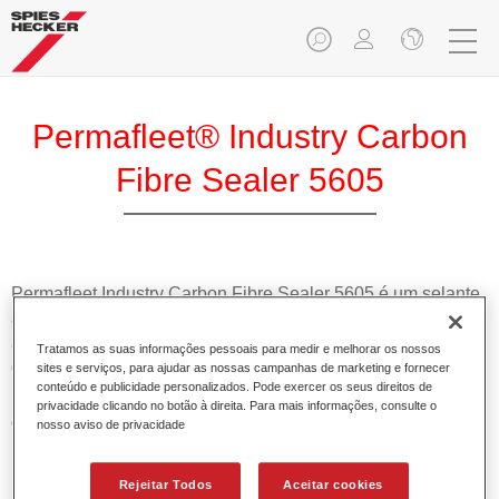
Permafleet® Industry Carbon
Fibre Sealer 5605
Permafleet Industry Carbon Fibre Sealer 5605 é um selante
à base de poliuretano especialmente desenvolvido para
aplicação em todos os tipos de produtos de fibra de
Tratamos as suas informações pessoais para medir e melhorar os nossos
carbono.
sites e serviços, para ajudar as nossas campanhas de marketing e fornecer
conteúdo e publicidade personalizados. Pode exercer os seus direitos de
privacidade clicando no botão à direita. Para mais informações, consulte o
Características do produto
nosso aviso de privacidade
Seca rapidamente.
Permite um bom preenchimento dos poros num processo
Rejeitar Todos
Aceitar cookies
com menos etapas em comparação com processos de