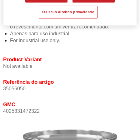
aplicação de vernizes convencionais.
Os seus direitos privacidade
Fácil de usar, com boa fluidez.
Para assegurar uma protecção UV ótima é aconselhável
o revestimento com um verniz recomendado.
Apenas para uso industrial.
For industrial use only.
Product Variant
Not available
Referência do artigo
35056050
GMC
4025331472322