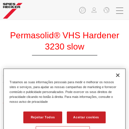
Permasolid® VHS Hardener
3230 slow
O Permasolid Endurecedor VHS 3230 lento permite uma
óptima aplicação para os aparelhos Permasolid HS,
Tratamos as suas informações pessoais para medir e melhorar os nossos
sites e serviços, para ajudar as nossas campanhas de marketing e fornecer
Permasolid Esmalte HS 275 e vernizes HS.
conteúdo e publicidade personalizados. Pode exercer os seus direitos de
privacidade clicando no botão à direita. Para mais informações, consulte o
nosso aviso de privacidade
Características do produto
Possui alto teor em sólidos.
Permite uma aplicação económica e ambientalmente
Rejeitar Todos
Aceitar cookies
responsável.
Adequado para a reparação de painéis e pinturas gerais