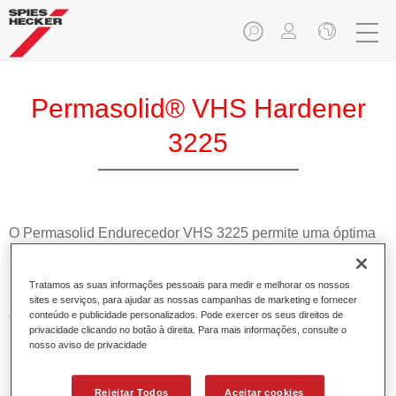
Permasolid® VHS Hardener
3225
O Permasolid Endurecedor VHS 3225 permite uma óptima
aplicação para os aparelhos Permasolid HS, Permasolid
Esmalte HS 275 e vernizes HS.
Tratamos as suas informações pessoais para medir e melhorar os nossos
sites e serviços, para ajudar as nossas campanhas de marketing e fornecer
Características do produto
conteúdo e publicidade personalizados. Pode exercer os seus direitos de
privacidade clicando no botão à direita. Para mais informações, consulte o
Possui alto teor em sólidos.
nosso aviso de privacidade
Permite uma aplicação económica e ambientalmente
responsável.
Adequado para a reparação de painéis e pinturas gerais
Rejeitar Todos
Aceitar cookies