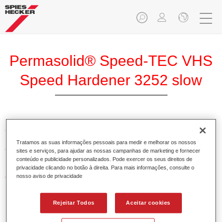
Permasolid® Speed-TEC VHS
Speed Hardener 3252 slow
O Permasolid Speed-TEC Endurecedor VHS Rápido 3250
lento é um endurecedor especial para o Permasolid Speed-
Tratamos as suas informações pessoais para medir e melhorar os nossos
sites e serviços, para ajudar as nossas campanhas de marketing e fornecer
TEC Verniz Rápido HS 8800.
conteúdo e publicidade personalizados. Pode exercer os seus direitos de
privacidade clicando no botão à direita. Para mais informações, consulte o
nosso aviso de privacidade
Características do produto
Adequado para uma secagem ao ar ou forçada a altas
temperaturas.
Rejeitar Todos
Aceitar cookies