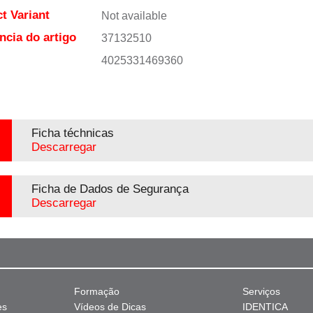
t Variant
Not available
ncia do artigo
37132510
4025331469360
Ficha téchnicas
Descarregar
Ficha de Dados de Segurança
Descarregar
Formação
Serviços
es
Vídeos de Dicas
IDENTICA