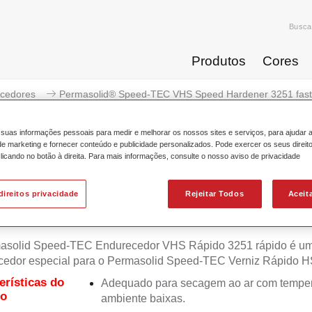
Busca
Produtos
Cores
cedores
Permasolid® Speed-TEC VHS Speed Hardener 3251 fast
suas informações pessoais para medir e melhorar os nossos sites e serviços, para ajudar 
 marketing e fornecer conteúdo e publicidade personalizados. Pode exercer os seus direit
licando no botão à direita. Para mais informações, consulte o nosso aviso de privacidade
Permasolid® Speed-TEC VHS Spe
direitos privacidade
Rejeitar Todos
Aceit
asolid Speed-TEC Endurecedor VHS Rápido 3251 rápido é u
cedor especial para o Permasolid Speed-TEC Verniz Rápido H
erísticas do
Adequado para secagem ao ar com temper
to
ambiente baixas.