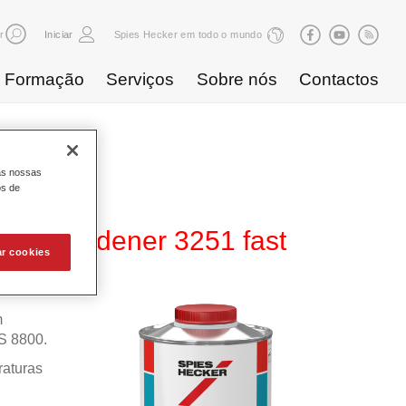
r
Iniciar
Spies Hecker em todo o mundo
Formação
Serviços
Sobre nós
Contactos
as nossas
os de
ed Hardener 3251 fast
ar cookies
m
S 8800.
aturas