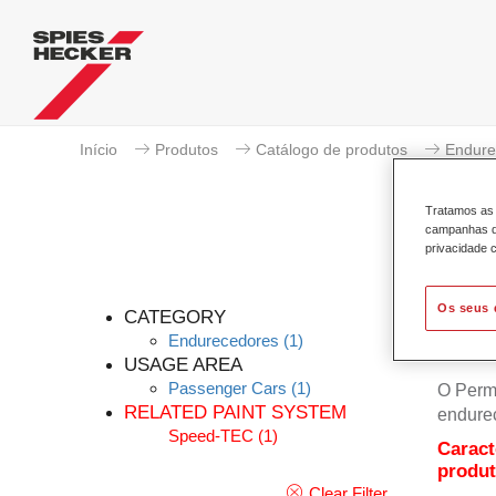
Início
Produtos
Catálogo de produtos
Endure
Tratamos as 
campanhas de
privacidade c
Os seus 
CATEGORY
Endurecedores
(1)
USAGE AREA
Passenger Cars
(1)
O Perm
RELATED PAINT SYSTEM
endure
Speed-TEC
(1)
Caract
produ
Clear Filter