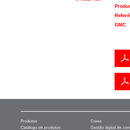
Produc
Referê
GMC
Produtos
Cores
Catálogo de produtos
Gestão digital de cor