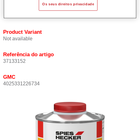
Os seus direitos privacidade
Adequado para a reparação de painéis e pinturas gerais
mesmo a temperaturas ambiente muito elevadas.
Product Variant
Not available
Referência do artigo
37133152
GMC
4025331226734