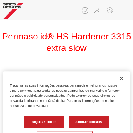
Permasolid® HS Hardener 3315
extra slow
O Permasolid Endurecedor HS 3315 extra lento permite
uma óptima aplicação de determinados Permasolid
Tratamos as suas informações pessoais para medir e melhorar os nossos
Aparelhos HS e vernizes HS assim como Permacron
sites e serviços, para ajudar as nossas campanhas de marketing e fornecer
conteúdo e publicidade personalizados. Pode exercer os seus direitos de
Vernizes MS.
privacidade clicando no botão à direita. Para mais informações, consulte o
nosso aviso de privacidade
Características do produto
Possui alto teor em sólidos.
Rejeitar Todos
Aceitar cookies
Permite uma aplicação económica e ambientalmente
responsável.