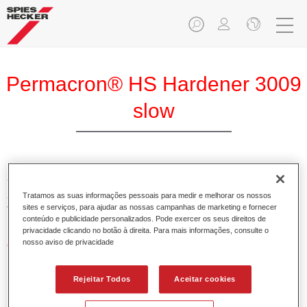
Permacron® HS Hardener 3009
slow
O Permacron Endurecedor HS 3009 lento permite a óptima
aplicação do Permacron Aparelho HS 5107 e do Permacron
Tratamos as suas informações pessoais para medir e melhorar os nossos
sites e serviços, para ajudar as nossas campanhas de marketing e fornecer
Verniz HS 8007.
conteúdo e publicidade personalizados. Pode exercer os seus direitos de
privacidade clicando no botão à direita. Para mais informações, consulte o
nosso aviso de privacidade
Características do produto
Possui alto teor em sólidos.
Permite uma aplicação económica e ambientalmente
Rejeitar Todos
Aceitar cookies
responsável.
Adequado para a reparação de painéis e pinturas gerais