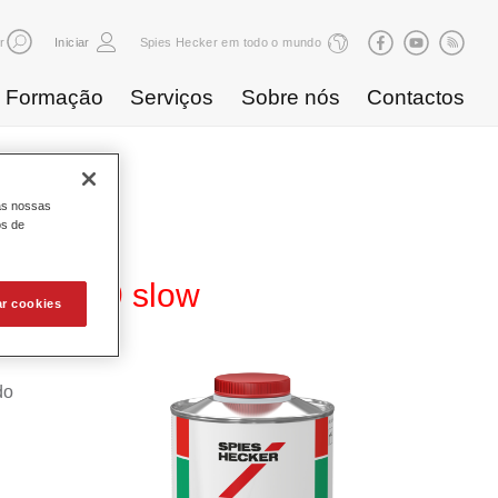
r
Iniciar
Spies Hecker em todo o mundo
Formação
Serviços
Sobre nós
Contactos
as nossas
os de
er 3009 slow
ar cookies
do