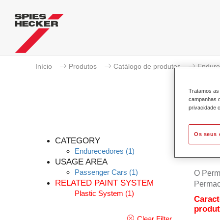
Início
Produtos
Catálogo de produtos
Endure
Tratamos as 
campanhas de
privacidade c
Os seus 
CATEGORY
Endurecedores
(1)
USAGE AREA
Passenger Cars
(1)
O Perm
RELATED PAINT SYSTEM
Permac
Plastic System
(1)
Caract
produ
Clear Filter