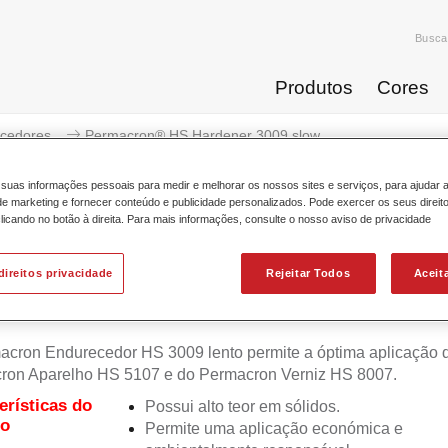
Busca
Produtos
Cores
cedores
Permacron® HS Hardener 3009 slow
suas informações pessoais para medir e melhorar os nossos sites e serviços, para ajudar 
 marketing e fornecer conteúdo e publicidade personalizados. Pode exercer os seus direit
licando no botão à direita. Para mais informações, consulte o nosso aviso de privacidade
Permacron® HS Harden
direitos privacidade
Rejeitar Todos
Aceit
acron Endurecedor HS 3009 lento permite a óptima aplicação 
ron Aparelho HS 5107 e do Permacron Verniz HS 8007.
erísticas do
Possui alto teor em sólidos.
to
Permite uma aplicação económica e