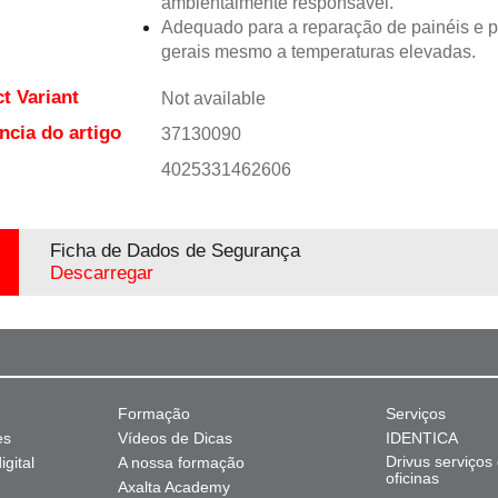
ambientalmente responsável.
Adequado para a reparação de painéis e p
gerais mesmo a temperaturas elevadas.
t Variant
Not available
ncia do artigo
37130090
4025331462606
Ficha de Dados de Segurança
Descarregar
Formação
Serviços
es
Vídeos de Dicas
IDENTICA
Drivus serviços
gital
A nossa formação
oficinas
Axalta Academy