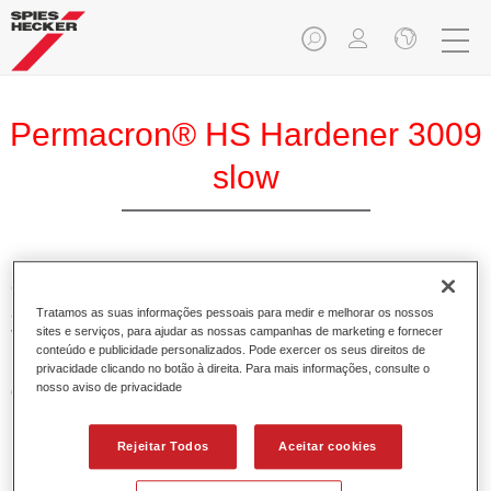
Permacron® HS Hardener 3009
slow
O Permacron Endurecedor HS 3009 lento permite a óptima
aplicação do Permacron Aparelho HS 5107 e do Permacron
Tratamos as suas informações pessoais para medir e melhorar os nossos
sites e serviços, para ajudar as nossas campanhas de marketing e fornecer
Verniz HS 8007.
conteúdo e publicidade personalizados. Pode exercer os seus direitos de
privacidade clicando no botão à direita. Para mais informações, consulte o
nosso aviso de privacidade
Características do produto
Possui alto teor em sólidos.
Permite uma aplicação económica e ambientalmente
Rejeitar Todos
Aceitar cookies
responsável.
Adequado para a reparação de painéis e pinturas gerais