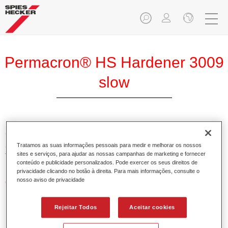
Permacron® HS Hardener 3009
slow
O Permacron Endurecedor HS 3009 lento permite a óptima
aplicação do Permacron Aparelho HS 5107 e do Permacron
Tratamos as suas informações pessoais para medir e melhorar os nossos
sites e serviços, para ajudar as nossas campanhas de marketing e fornecer
Verniz HS 8007.
conteúdo e publicidade personalizados. Pode exercer os seus direitos de
privacidade clicando no botão à direita. Para mais informações, consulte o
nosso aviso de privacidade
Características do produto
Possui alto teor em sólidos.
Permite uma aplicação económica e ambientalmente
Rejeitar Todos
Aceitar cookies
responsável.
Adequado para a reparação de painéis e pinturas gerais