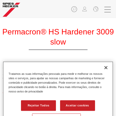
Permacron® HS Hardener 3009
slow
O Permacron Endurecedor HS 3009 lento permite a óptima
aplicação do Permacron Aparelho HS 5107 e do Permacron
Tratamos as suas informações pessoais para medir e melhorar os nossos
sites e serviços, para ajudar as nossas campanhas de marketing e fornecer
Verniz HS 8007.
conteúdo e publicidade personalizados. Pode exercer os seus direitos de
privacidade clicando no botão à direita. Para mais informações, consulte o
nosso aviso de privacidade
Características do produto
Possui alto teor em sólidos.
Permite uma aplicação económica e ambientalmente
Rejeitar Todos
Aceitar cookies
responsável.
Adequado para a reparação de painéis e pinturas gerais