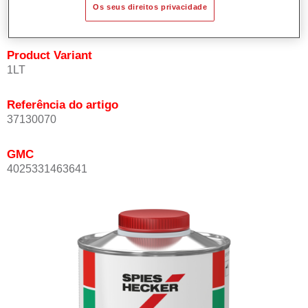
Os seus direitos privacidade
temperaturas e pressão de ar baixa na cabina de pintura.
Product Variant
1LT
Referência do artigo
37130070
GMC
4025331463641