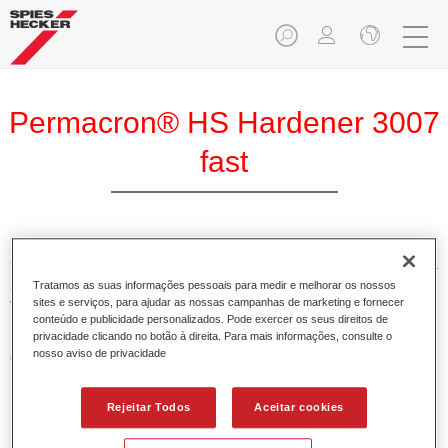
Permacron® HS Hardener 3007
fast
O Permacron Endurecedor HS 3007 rápido permite a óptima
aplicação do Permacron Aparelho HS 5107 e do Permacron
Tratamos as suas informações pessoais para medir e melhorar os nossos
sites e serviços, para ajudar as nossas campanhas de marketing e fornecer
Verniz HS 8007.
conteúdo e publicidade personalizados. Pode exercer os seus direitos de
privacidade clicando no botão à direita. Para mais informações, consulte o
nosso aviso de privacidade
Características do produto
Possui alto teor em sólidos.
Permite uma aplicação económica e ambientalmente
Rejeitar Todos
Aceitar cookies
responsável.
Adequado para a reparação de painéis a baixas