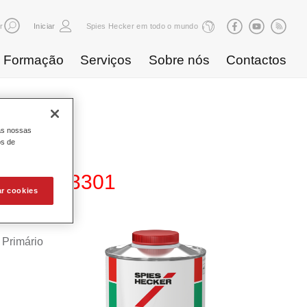
r
Iniciar
Spies Hecker em todo o mundo
Formação
Serviços
Sobre nós
Contactos
as nossas
os de
ardener 3301
ar cookies
 Primário