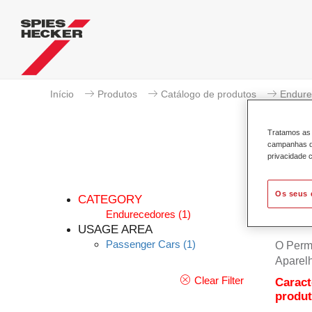
Início
Produtos
Catálogo de produtos
Endure
Tratamos as 
campanhas de
privacidade c
Os seus 
CATEGORY
Endurecedores
(1)
USAGE AREA
Passenger Cars
(1)
O Perma
Aparelh
Clear Filter
Caract
produ