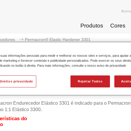
Busca
Produtos
Cores
cedores
Permacron® Elastic Hardener 3301
suas informações pessoais para medir e melhorar os nossos sites e serviços, para ajudar 
 marketing e fornecer conteúdo e publicidade personalizados. Pode exercer os seus direit
licando no botão à direita. Para mais informações, consulte o nosso aviso de privacidade
Permacron® Elastic H
direitos privacidade
Rejeitar Todos
Aceit
cron Endurecedor Elástico 3301 é indicado para o Permacron
o 1:1 Elástico 3300.
erísticas do
to