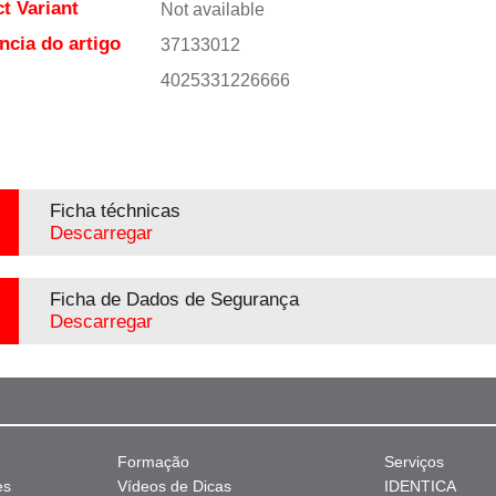
t Variant
Not available
ncia do artigo
37133012
4025331226666
Ficha téchnicas
Descarregar
Ficha de Dados de Segurança
Descarregar
Formação
Serviços
es
Vídeos de Dicas
IDENTICA