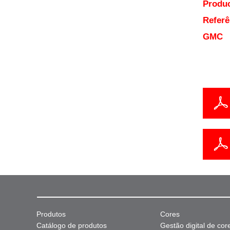
Produc
Referê
GMC
Produtos
Cores
Catálogo de produtos
Gestão digital de cor