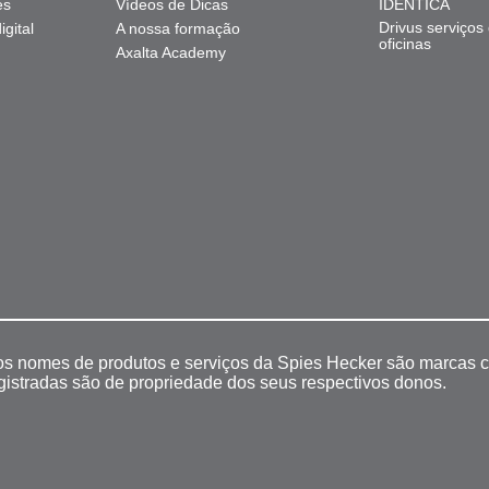
es
Vídeos de Dicas
IDENTICA
Drivus serviços
gital
A nossa formação
oficinas
Axalta Academy
 os nomes de produtos e serviços da Spies Hecker são marcas c
egistradas são de propriedade dos seus respectivos donos.