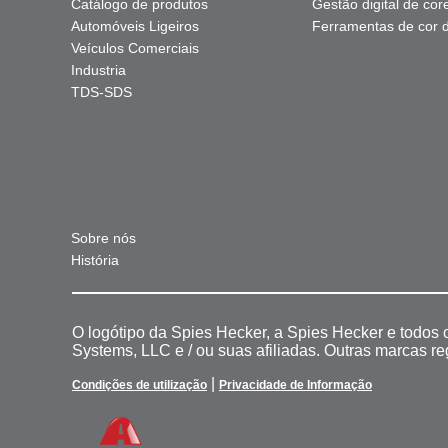
Catálogo de produtos
Gestão digital de cor
Automóveis Ligeiros
Ferramentas de cor di
Veículos Comerciais
Industria
TDS-SDS
Sobre nós
História
O logótipo da Spies Hecker, a Spies Hecker e todos
Systems, LLC e / ou suas afiliadas. Outras marcas r
|
Condições de utilização
Privacidade de Informação