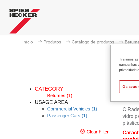
Início
Produtos
Catálogo de produtos
Betum
Tratamos as 
campanhas de
privacidade c
Os seus 
CATEGORY
Betumes
(1)
USAGE AREA
Commercial Vehicles
(1)
O Rader
Passenger Cars
(1)
vidro p
plástic
Clear Filter
Caract
produ