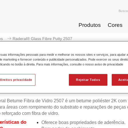
Busca
Produtos
Cores
es
Raderal® Glass Fibre Putty 2507
suas informações pessoais para medir e melhorar os nossos sites e serviços, para ajudar 
 marketing e fornecer conteúdo e publicidade personalizados. Pode exercer os seus direit
licando no botão à direita. Para mais informações, consulte o nosso aviso de privacidade
Raderal® Glass Fibre
direitos privacidade
Rejeitar Todos
Aceit
al Betume Fibra de Vidro 2507 é um betume poliéster 2K com f
ara áreas com rompimento do substrato e reparações de peças
o reforçado com fibra de vidro.
erísticas do
Oferece boas propriedades de aderência.
to