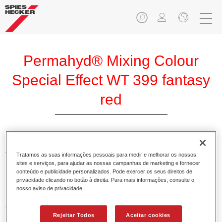
Permahyd® Mixing Colour
Special Effect WT 399 fantasy
red
A Base Permahyd de Efeito Especial WT 399 Vermelho
Tratamos as suas informações pessoais para medir e melhorar os nossos
Fantasia é adequada para utilização nos sistemas
sites e serviços, para ajudar as nossas campanhas de marketing e fornecer
Permahyd Base Bicamada Hi-TEC 480 e Permahyd Base
conteúdo e publicidade personalizados. Pode exercer os seus direitos de
privacidade clicando no botão à direita. Para mais informações, consulte o
Bicamada de Efeito 286.
nosso aviso de privacidade
Características do produto
Rejeitar Todos
Aceitar cookies
Simples e rápido de aplicar.