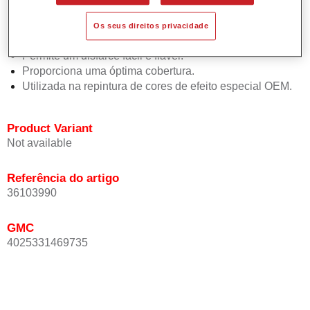
Oferece uma precisão de cor excepcional mesmo com
orientação de efeito.
Os seus direitos privacidade
Promove tempos de processo curtos.
Permite um disfarce fácil e fiável.
Proporciona uma óptima cobertura.
Utilizada na repintura de cores de efeito especial OEM.
Product Variant
Not available
Referência do artigo
36103990
GMC
4025331469735