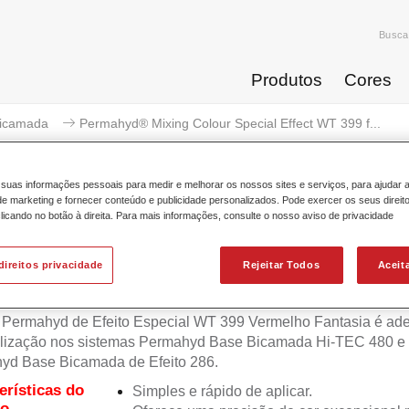
Busca
Produtos
Cores
icamada
Permahyd® Mixing Colour Special Effect WT 399 f...
suas informações pessoais para medir e melhorar os nossos sites e serviços, para ajudar 
 marketing e fornecer conteúdo e publicidade personalizados. Pode exercer os seus direit
licando no botão à direita. Para mais informações, consulte o nosso aviso de privacidade
rmahyd® Mixing Colour Special E
direitos privacidade
Rejeitar Todos
Aceit
 Permahyd de Efeito Especial WT 399 Vermelho Fantasia é ad
tilização nos sistemas Permahyd Base Bicamada Hi-TEC 480 e
yd Base Bicamada de Efeito 286.
erísticas do
Simples e rápido de aplicar.
to