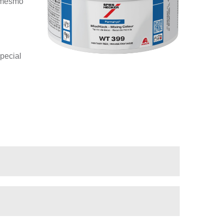
l mesmo
special