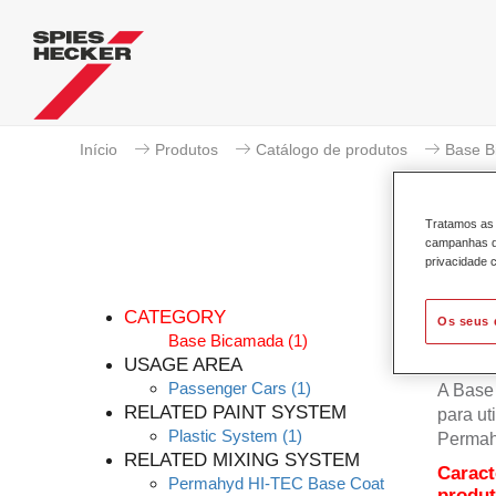
Início
Produtos
Catálogo de produtos
Base B
Tratamos as 
campanhas de
privacidade c
Pe
CATEGORY
Os seus 
Base Bicamada
(1)
USAGE AREA
Passenger Cars
(1)
A Base
RELATED PAINT SYSTEM
para u
Plastic System
(1)
Permah
RELATED MIXING SYSTEM
Caract
Permahyd HI-TEC Base Coat
produ