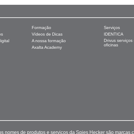
Formação
Serviços
es
Vídeos de Dicas
IDENTICA
Drivus serviços
gital
A nossa formação
oficinas
Axalta Academy
 os nomes de produtos e serviços da Spies Hecker são marcas c