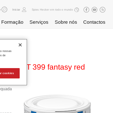
r
Iniciar
Spies Hecker em todo o mundo
Formação
Serviços
Sobre nós
Contactos
as nossas
os de
ffect WT 399 fantasy red
ar cookies
equada