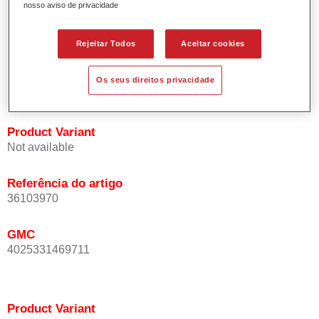
nosso aviso de privacidade
Oferece uma precisão de cor excepcional mesmo com
orientação de efeito.
Promove tempos de processo curtos.
Rejeitar Todos
Aceitar cookies
Permite um disfarce fácil e fiável.
Proporciona uma óptima cobertura.
Os seus direitos privacidade
Utilizada na repintura de cores de efeito especial OEM.
Product Variant
Not available
Referência do artigo
36103970
GMC
4025331469711
Product Variant