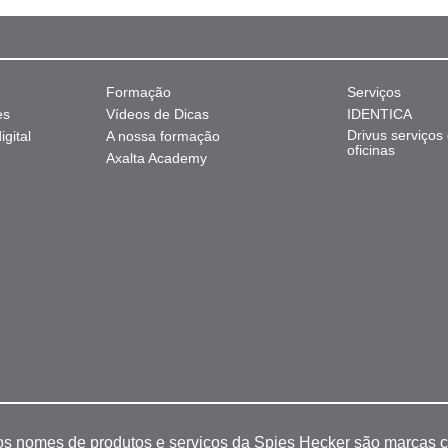
Formação
Serviços
es
Vídeos de Dicas
IDENTICA
Drivus serviços
gital
A nossa formação
oficinas
Axalta Academy
 os nomes de produtos e serviços da Spies Hecker são marcas c