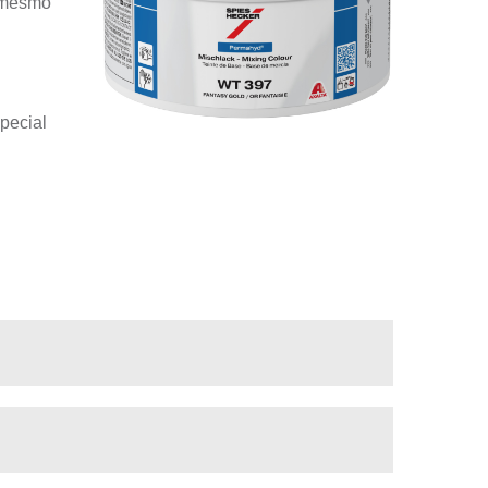
l mesmo
special