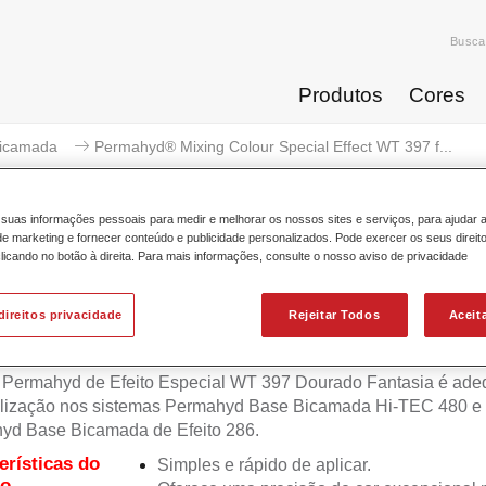
Busca
Produtos
Cores
icamada
Permahyd® Mixing Colour Special Effect WT 397 f...
suas informações pessoais para medir e melhorar os nossos sites e serviços, para ajudar 
 marketing e fornecer conteúdo e publicidade personalizados. Pode exercer os seus direit
licando no botão à direita. Para mais informações, consulte o nosso aviso de privacidade
rmahyd® Mixing Colour Special E
direitos privacidade
Rejeitar Todos
Aceit
 Permahyd de Efeito Especial WT 397 Dourado Fantasia é ad
tilização nos sistemas Permahyd Base Bicamada Hi-TEC 480 e
yd Base Bicamada de Efeito 286.
erísticas do
Simples e rápido de aplicar.
to