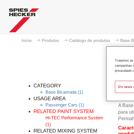
Início
Produtos
Catálogo de produtos
Base B
Tratamos as 
campanhas de
privacidade c
Pe
CATEGORY
Os seus 
Base Bicamada
(1)
USAGE AREA
Passenger Cars
(1)
A Base
RELATED PAINT SYSTEM
para u
Hi-TEC Performance System
Permah
(1)
Caract
RELATED MIXING SYSTEM
produ