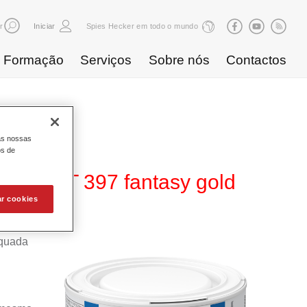
r
Iniciar
Spies Hecker em todo o mundo
Formação
Serviços
Sobre nós
Contactos
as nossas
os de
ffect WT 397 fantasy gold
ar cookies
equada